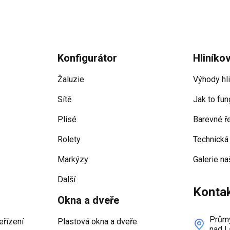
Konfigurátor
Hliníko
Žaluzie
Výhody hl
Sítě
Jak to fun
Plisé
Barevné ř
Rolety
Technická
Markýzy
Galerie na
Další
Konta
Okna a dveře
Průmy
eřízení
Plastová okna a dveře
nad L