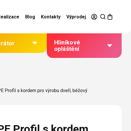
Realizace
Blog
Kontakty
Výprodej
Hliníkové
urátor
opláštění
Výhody hliníkového
opláštění
Jak to funguje
 Profil s kordem pro výrobu dveří, béžový
Barevné řešení
Technická dokumentace
Galerie našich realizací
E Profil s kordem