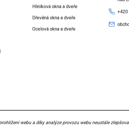
Hliníková okna a dveře
+420
Dřevěná okna a dveře
obcho
Ocelová okna a dveře
í
nky
Nastavení
hlížení webu a díky analýze provozu webu neustále zlepšovali