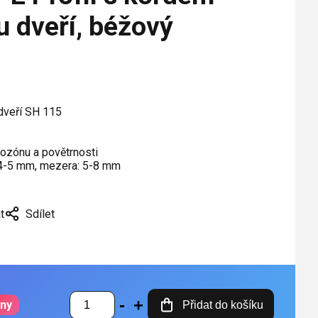
u dveří, béžový
dveří SH 115
, ozónu a povětrnosti
 4-5 mm, mezera: 5-8 mm
t
Sdílet
dny
Přidat do košíku