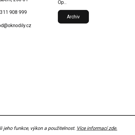
Op...
 311 908 999
Archiv
d@oknodily.cz
 jeho funkce, výkon a použitelnost.
Více informací zde.