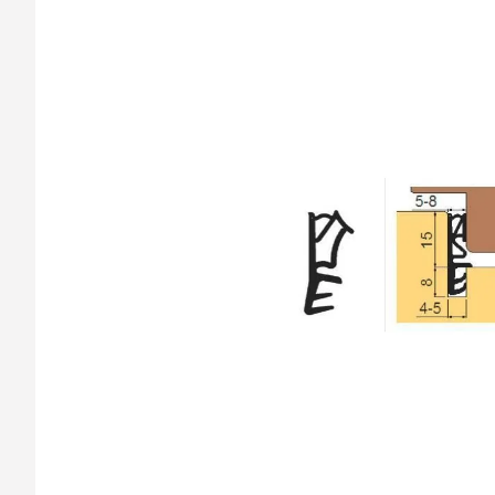
barvy oken a dveř
Díly pro sítě
Výměna střešních
Těsnění
Opravy oken z lan
Horolezecky / Vý
Doplňky a další
práce
Výprodej
Garantované zam
AKCE