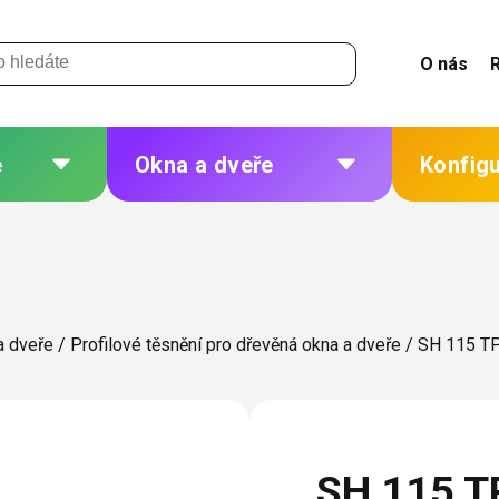
O nás
e
Okna a dveře
Konfig
 a
Plastová okna a dveře
Žaluzie
Hliníková okna a dveře
Sítě
eří
Dřevěná okna a dveře
Plisé
a dveře
/
Profilové těsnění pro dřevěná okna a dveře
/
SH 115 TPE
Ocelová okna a dveře
Rolety
Markýzy
ných
Další
SH 115 TP
 změna