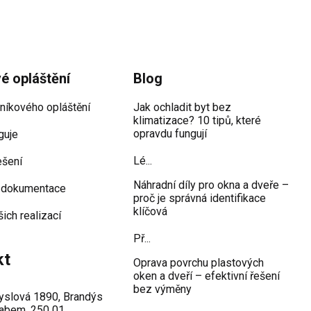
vé opláštění
Blog
iníkového opláštění
Jak ochladit byt bez
klimatizace? 10 tipů, které
opravdu fungují
guje
Lé...
ešení
Náhradní díly pro okna a dveře –
 dokumentace
proč je správná identifikace
klíčová
šich realizací
Př...
kt
Oprava povrchu plastových
oken a dveří – efektivní řešení
bez výměny
slová 1890, Brandýs
abem, 250 01