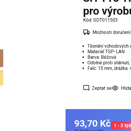
í
pro výrob
 oken
Kód:
SDT011503
a /
škové
Možnosti doručení
Těsnění vchodových 
ěření
Materiál TSP-LAN
Barva: Béžová
Odolné proti stárnutí
Falc: 15 mm, drážka:
Zeptat se
Hlída
93,70 Kč
1 - 3 tý