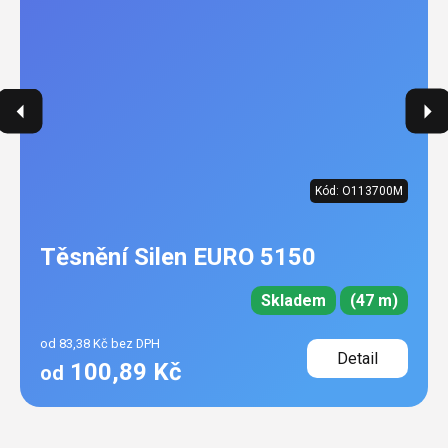
Kód:
O113700M
Těsnění Silen EURO 5150
Skladem
(47 m)
od 83,38 Kč bez DPH
Detail
100,89 Kč
od