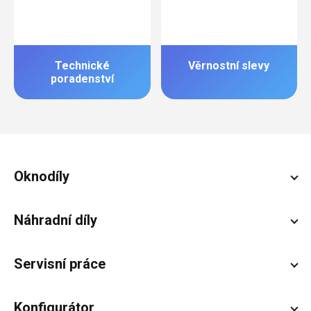
Technické
Věrnostní slevy
poradenství
Zápatí
Oknodíly
Náhradní díly
Servisní práce
Konfigurátor