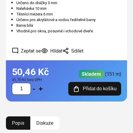
Určeno do drážky 3 mm
Nalehávka 10 mm
Těsnící mezera 6 mm
Určeno pro akrylátové a vodou ředitelné barvy
Barva bílá
Vhodné pro okna, posuvné i vchodové dveře
Zeptat se
Hlídat
Sdílet
50,46 Kč
Skladem
(151 m)
41,70 Kč bez DPH
Měrná
Přidat do košíku
cena:
Popis
Diskuze