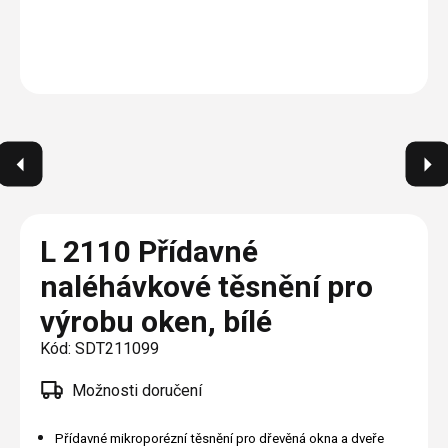
Plisé
Výměna střešních oken
Jak to funguje
Těsnění
Rolety
O nás
Opravy oken z lana / Horolezecky / Výškové
Barevné řešení
Doplňky a další
Markýzy
práce
Technická dokumentace
Realizace
Výprodej
Další
Garantované zaměření
Galerie našich realizací
AKCE
Blog
Kontakty
L 2110 Přídavné
naléhávkové těsnění pro
Výprodej
výrobu oken, bílé
Kód:
SDT211099
Možnosti doručení
Přídavné mikroporézní těsnění pro dřevěná okna a dveře