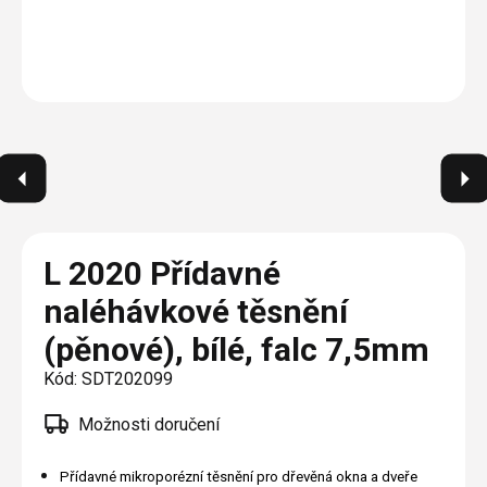
Plisé
Výměna střešních oken
Jak to funguje
Těsnění
Rolety
O nás
Opravy oken z lana / Horolezecky / Výškové
Barevné řešení
Doplňky a další
Markýzy
práce
Technická dokumentace
Realizace
Výprodej
Další
Garantované zaměření
Galerie našich realizací
AKCE
Blog
Kontakty
L 2020 Přídavné
naléhávkové těsnění
Výprodej
(pěnové), bílé, falc 7,5mm
Kód:
SDT202099
Možnosti doručení
Přídavné mikroporézní těsnění pro dřevěná okna a dveře