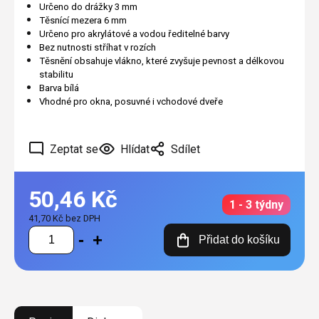
Určeno do drážky 3 mm
Těsnící mezera 6 mm
Určeno pro akrylátové a vodou ředitelné barvy
Bez nutnosti stříhat v rozích
Těsnění obsahuje vlákno, které zvyšuje pevnost a délkovou
stabilitu
Barva bílá
Vhodné pro okna, posuvné i vchodové dveře
Zeptat se
Hlídat
Sdílet
50,46 Kč
1 - 3 týdny
41,70 Kč bez DPH
Měrná
Přidat do košíku
cena: