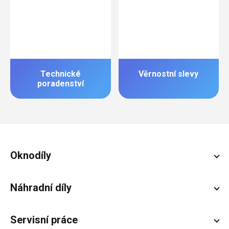
Technické
Věrnostní slevy
poradenství
Zápatí
Oknodíly
Náhradní díly
Servisní práce