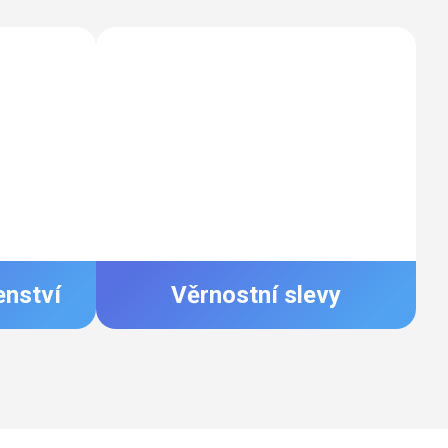
enství
Věrnostní slevy