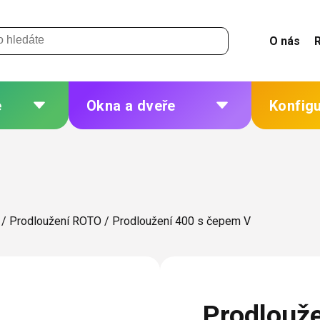
O nás
e
Okna a dveře
Konfig
 a
Plastová okna a dveře
Žaluzie
Hliníková okna a dveře
Sítě
eří
Dřevěná okna a dveře
Plisé
/
Prodloužení ROTO
/
Prodloužení 400 s čepem V
Ocelová okna a dveře
Rolety
Markýzy
ných
Další
Prodlouž
 změna