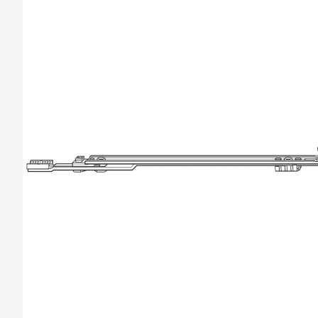
barvy oken a dveř
Díly pro sítě
Výměna střešních
Těsnění
Opravy oken z lan
Horolezecky / Vý
Doplňky a další
práce
Výprodej
Garantované zam
AKCE