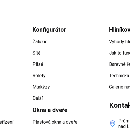
Konfigurátor
Hliníko
Žaluzie
Výhody hl
Sítě
Jak to fun
Plisé
Barevné ř
Rolety
Technická
Markýzy
Galerie na
Další
Konta
Okna a dveře
Průmy
eřízení
Plastová okna a dveře
nad L