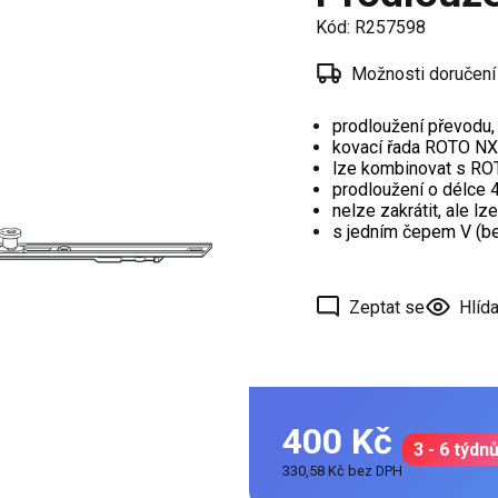
í
Kód:
R257598
 oken
Možnosti doručení
a /
škové
prodloužení převodu, 
kovací řada ROTO NX
lze kombinovat s R
ěření
prodloužení o délce
nelze zakrátit, ale lz
s jedním čepem V (be
Zeptat se
Hlída
400 Kč
3 - 6 týdn
330,58 Kč bez DPH
Měrná