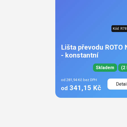
Kód:
R78
Lišta převodu ROTO 
- konstantní
Skladem
(2 
od 281,94 Kč bez DPH
Detai
341,15 Kč
od