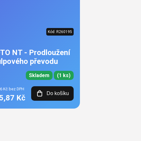
Kód:
R260195
TO NT - Prodloužení
ulpového převodu
Skladem
(1 ks)
26 Kč bez DPH
Do košíku
5,87 Kč