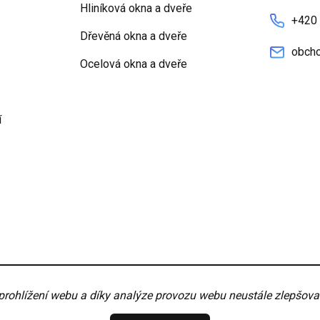
Hliníková okna a dveře
+420
Dřevěná okna a dveře
obcho
Ocelová okna a dveře
í
nky
Nastavení
hlížení webu a díky analýze provozu webu neustále zlepšovali