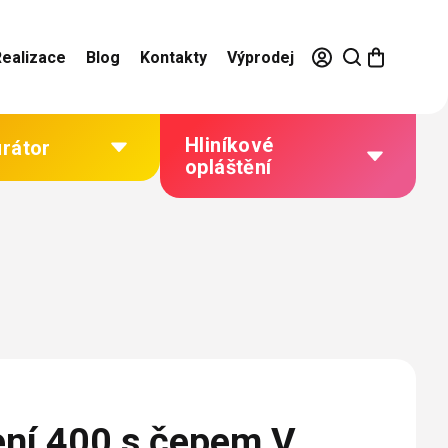
Realizace
Blog
Kontakty
Výprodej
Hliníkové
urátor
opláštění
Výhody hliníkového
opláštění
Jak to funguje
Barevné řešení
Technická dokumentace
Galerie našich realizací
ení 400 s čepem V