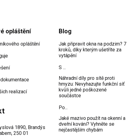
vé opláštění
Blog
iníkového opláštění
Jak připravit okna na podzim? 7
kroků, díky kterým ušetříte za
vytápění
guje
S ...
ešení
Náhradní díly pro sítě proti
 dokumentace
hmyzu: Nevyhazujte funkční síť
kvůli jedné poškozené
šich realizací
součástce
Po...
kt
Jaké mazivo použít na okenní a
dveřní kování? Vyhněte se
slová 1890, Brandýs
nejčastějším chybám
abem, 250 01