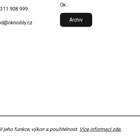
Ok...
 311 908 999
Archiv
d@oknodily.cz
 jeho funkce, výkon a použitelnost.
Více informací zde.