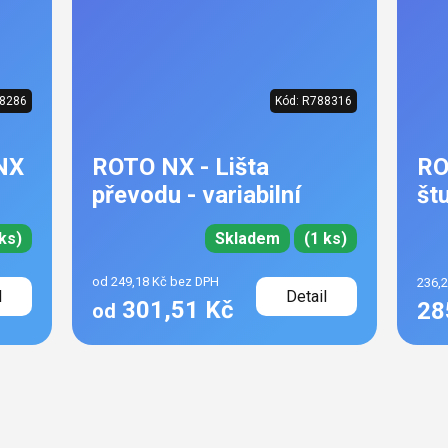
8286
Kód:
R788316
NX
ROTO NX - Lišta
RO
převodu - variabilní
št
ks)
Skladem
(1 ks)
od 249,18 Kč bez DPH
236,
l
Detail
301,51 Kč
28
od