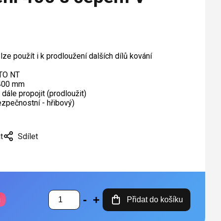
lze použít i k prodloužení dalších dílů kování
OTO NT
 400 mm
e dále propojit (prodloužit)
zpečnostní - hřibový)
t
Sdílet
ů
Přidat do košíku