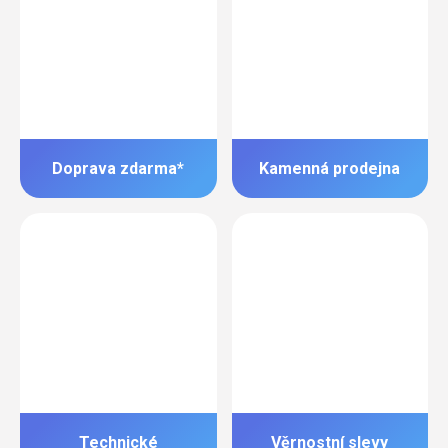
Doprava zdarma*
Kamenná prodejna
Technické
Věrnostní slevy