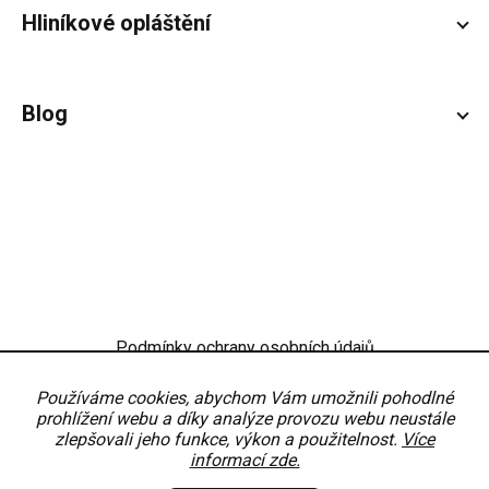
Hliníkové opláštění
Blog
Podmínky ochrany osobních údajů
Obchodní podmínky
Nastavení
Používáme cookies, abychom Vám umožnili pohodlné
prohlížení webu a díky analýze provozu webu neustále
zlepšovali jeho funkce, výkon a použitelnost.
Více
informací zde.