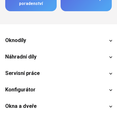
poradenství
Zápatí
Oknodíly
Náhradní díly
Servisní práce
Konfigurátor
Okna a dveře