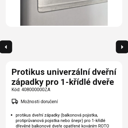
Plisé
Výměna střešních oken
Jak to funguje
Těsnění
Rolety
O nás
Opravy oken z lana / Horolezecky / Výškové
Barevné řešení
Doplňky a další
Markýzy
práce
Technická dokumentace
Realizace
Výprodej
Další
Garantované zaměření
Galerie našich realizací
AKCE
Blog
Kontakty
Protikus univerzální dveřní
západky pro 1-křídlé dveře
Výprodej
Kód:
408000000ZA
Možnosti doručení
protikus dveřní západky (balkonová pojistka,
protiprůvanová pojistka nebo šnepr) pro 1-křídlé
dřevěné balkonové dveře opatřené kováním ROTO