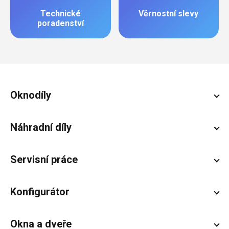
Technické
Věrnostní slevy
poradenství
Zápatí
Oknodíly
Náhradní díly
Servisní práce
Konfigurátor
Okna a dveře