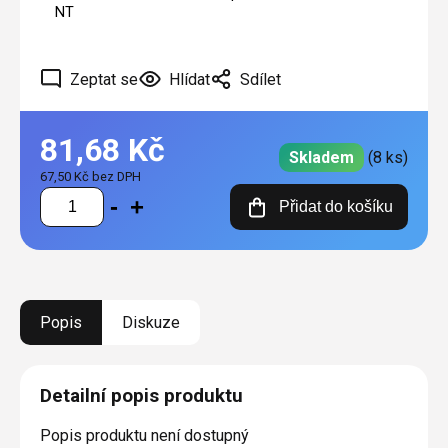
NT
Zeptat se
Hlídat
Sdílet
81,68 Kč
Skladem
(8 ks)
67,50 Kč bez DPH
Měrná
Přidat do košíku
cena:
Popis
Diskuze
Detailní popis produktu
Popis produktu není dostupný