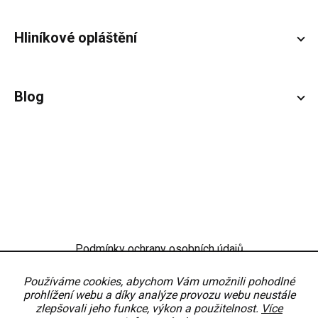
Hliníkové opláštění
Blog
Podmínky ochrany osobních údajů
Obchodní podmínky
Nastavení
Používáme cookies, abychom Vám umožnili pohodlné
prohlížení webu a díky analýze provozu webu neustále
zlepšovali jeho funkce, výkon a použitelnost.
Více