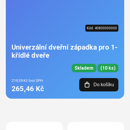
Kód:
40800000000
Univerzální dveřní západka pro 1-
křídlé dveře
Skladem
(10 ks)
219,39 Kč bez DPH
Do košíku
265,46 Kč