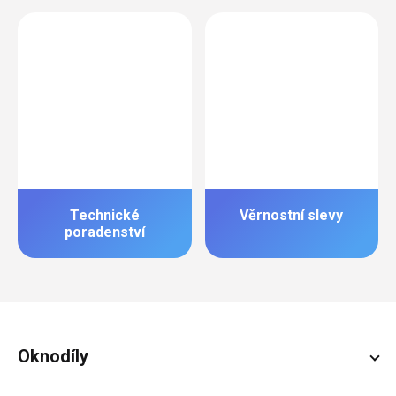
Technické
Věrnostní slevy
poradenství
Zápatí
Oknodíly