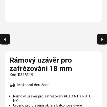
Plisé
Výměna střešních oken
Jak to funguje
Těsnění
Rolety
O nás
Opravy oken z lana / Horolezecky / Výškové
Barevné řešení
Doplňky a další
Markýzy
práce
Technická dokumentace
Realizace
Výprodej
Další
Garantované zaměření
Galerie našich realizací
AKCE
Blog
Kontakty
Rámový uzávěr pro
zafrézování 18 mm
Výprodej
Kód:
R318319
Možnosti doručení
Rámový uzávěr pro zafrézování ROTO NT a ROTO
NX
Určeno pro dřevěná okna a balkonové dveře