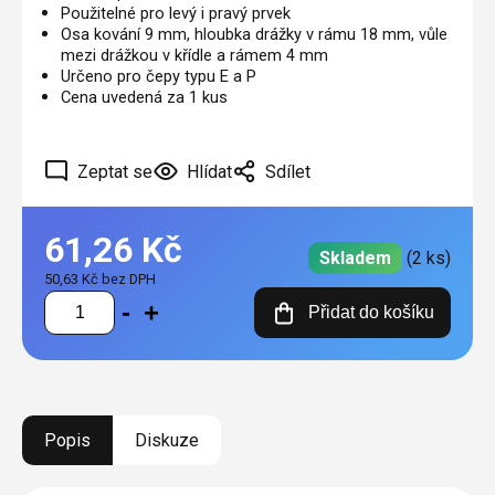
Použitelné pro levý i pravý prvek
Osa kování 9 mm, hloubka drážky v rámu 18 mm, vůle
mezi drážkou v křídle a rámem 4 mm
Určeno pro čepy typu E a P
Cena uvedená za 1 kus
Zeptat se
Hlídat
Sdílet
61,26 Kč
Skladem
(2 ks)
50,63 Kč bez DPH
Měrná
Přidat do košíku
cena:
Popis
Diskuze