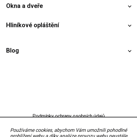
Okna a dveře
Hliníkové opláštění
Blog
Podmínky ochrany osobních údajů
Obchodní podmínky
Nastavení
Používáme cookies, abychom Vám umožnili pohodlné
prohlížení webu a díky analýze provozu webu neustále