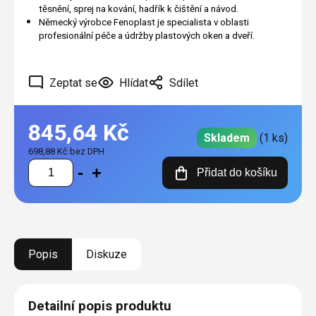
těsnění, sprej na kování, hadřík k čištění a návod.
Německý výrobce Fenoplast je specialista v oblasti
profesionální péče a údržby plastových oken a dveří.
Zeptat se
Hlídat
Sdílet
845,64 Kč
Skladem
(1 ks)
698,88 Kč bez DPH
Měrná
Přidat do košíku
cena:
Popis
Diskuze
Detailní popis produktu