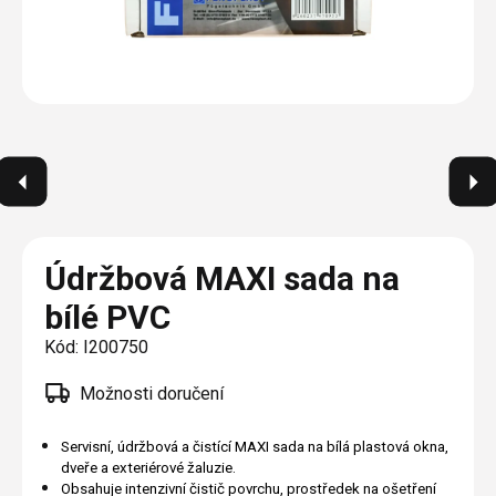
Plisé
Výměna střešních oken
Jak to funguje
Těsnění
Rolety
O nás
Opravy oken z lana / Horolezecky / Výškové
Barevné řešení
Doplňky a další
Markýzy
práce
Technická dokumentace
Realizace
Výprodej
Další
Garantované zaměření
Galerie našich realizací
AKCE
Blog
Kontakty
Údržbová MAXI sada na
bílé PVC
Výprodej
Kód:
I200750
Možnosti doručení
Servisní, údržbová a čistící MAXI sada na bílá plastová okna,
dveře a exteriérové žaluzie.
Obsahuje intenzivní čistič povrchu, prostředek na ošetření