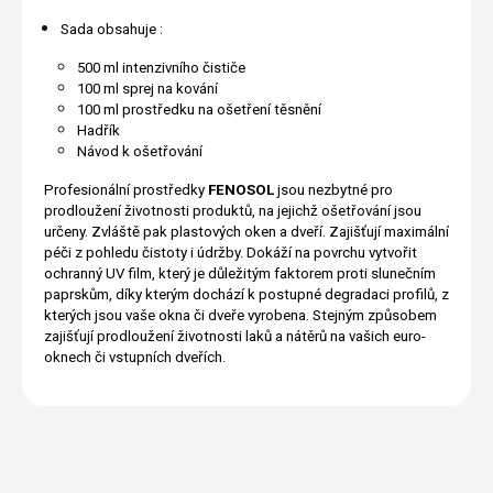
Sada obsahuje :
500 ml intenzivního čističe
100 ml sprej na kování
100 ml prostředku na ošetření těsnění
Hadřík
Návod k ošetřování
Profesionální prostředky
FENOSOL
jsou nezbytné pro
prodloužení životnosti produktů, na jejichž ošetřování jsou
určeny. Zvláště pak plastových oken a dveří. Zajišťují maximální
péči z pohledu čistoty i údržby. Dokáží na povrchu vytvořit
ochranný UV film, který je důležitým faktorem proti slunečním
paprskům, díky kterým dochází k postupné degradaci profilů, z
kterých jsou vaše okna či dveře vyrobena. Stejným způsobem
zajišťují prodloužení životnosti laků a nátěrů na vašich euro-
oknech či vstupních dveřích.