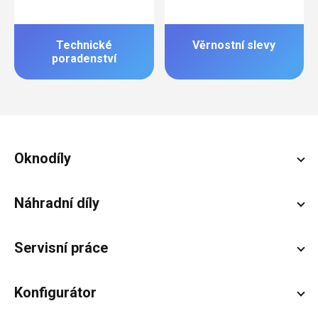
Technické
Věrnostní slevy
poradenství
Zápatí
Oknodíly
Náhradní díly
Servisní práce
Konfigurátor