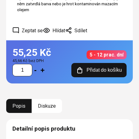
něm zatvrdlá barva nebo je hrot kontaminován mazacím
olejem
Zeptat se
Hlídat
Sdílet
55,25 Kč
5 - 12 prac. dní
45,66 Kč bez DPH
Měrná
Přidat do košíku
cena:
Popis
Diskuze
Detailní popis produktu