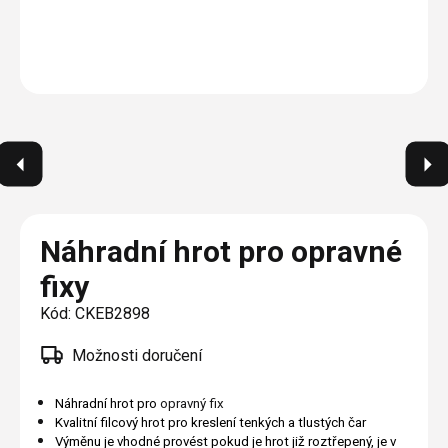
Plisé
Výměna střešních oken
Jak to funguje
Těsnění
Rolety
O nás
Opravy oken z lana / Horolezecky / Výškové
Barevné řešení
Doplňky a další
Markýzy
práce
Technická dokumentace
Realizace
Výprodej
Další
Garantované zaměření
Galerie našich realizací
AKCE
Blog
Kontakty
Náhradní hrot pro opravné
fixy
Výprodej
Kód:
CKEB2898
Možnosti doručení
Náhradní hrot pro
opravný fix
Kvalitní filcový hrot pro kreslení tenkých a tlustých čar
Výměnu je vhodné provést pokud je hrot již roztřepený, je v