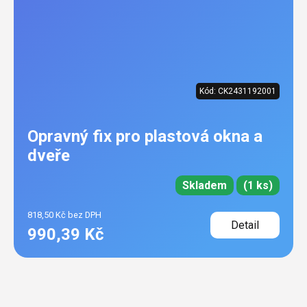
Kód:
CK2431192001
Opravný fix pro plastová okna a
dveře
Skladem
(1 ks)
818,50 Kč bez DPH
Detail
990,39 Kč