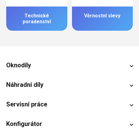
Technické
Věrnostní slevy
poradenství
Zápatí
Oknodíly
Náhradní díly
Servisní práce
Konfigurátor