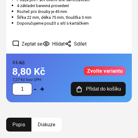
4 základní barevná provedení
Rozteč pro šrouby je 45 mm
Šířka 22 mm, délka 75 mm, tloušťka 3 mm
Doporučujeme použít u sítí s kartáčkem
Zeptat se
Hlídat
Sdílet
11 Kč
8,80 Kč
Zvolte variantu
7,27 Kč bez DPH
Měrná
Přidat do košíku
cena:
Popis
Diskuze