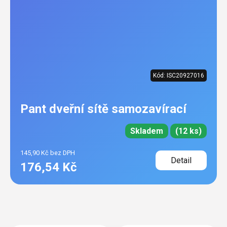
Kód:
ISC20927016
Pant dveřní sítě samozavírací
Skladem
(12 ks)
145,90 Kč bez DPH
Detail
176,54 Kč