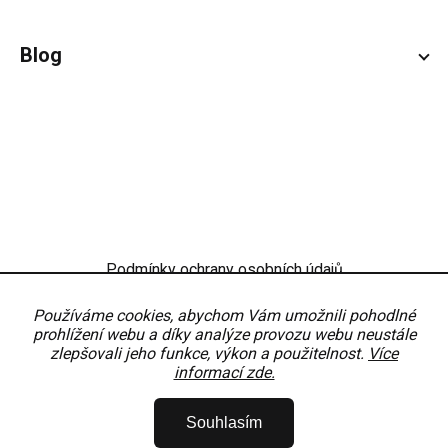
Blog
Podmínky ochrany osobních údajů
Obchodní podmínky
Nastavení
Používáme cookies, abychom Vám umožnili pohodlné
prohlížení webu a díky analýze provozu webu neustále
zlepšovali jeho funkce, výkon a použitelnost.
Více
informací zde.
Copyright 2026
OKNODÍLY
. Všechna práva vyhrazena.
Upravit nastavení
Souhlasím
cookies