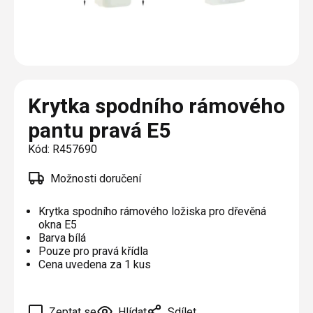
Plisé
Výměna střešních oken
Jak to funguje
Těsnění
Rolety
O nás
Opravy oken z lana / Horolezecky / Výškové
Barevné řešení
Doplňky a další
Markýzy
práce
Technická dokumentace
Realizace
Výprodej
Další
Garantované zaměření
Krytka spodního rámového
Galerie našich realizací
AKCE
Blog
pantu pravá E5
Kód:
R457690
Kontakty
Možnosti doručení
Výprodej
Krytka spodního rámového ložiska pro dřevěná
okna E5
Barva bílá
Pouze pro pravá křídla
Cena uvedena za 1 kus
Zeptat se
Hlídat
Sdílet