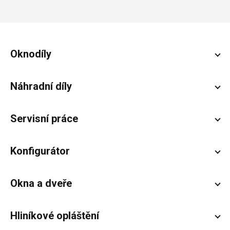
Zápatí
Oknodíly
Náhradní díly
Servisní práce
Konfigurátor
Okna a dveře
Hliníkové opláštění