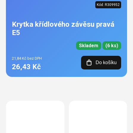
Kód:
R309952
Krytka křídlového závěsu pravá
E5
Skladem
(6 ks)
21,84 Kč bez DPH
Do košíku
26,43 Kč