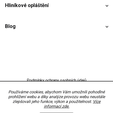
Hliníkové opláštění
Blog
Podmínky ochrany osobních údajů
Obchodní podmínky
Nastavení
Používáme cookies, abychom Vám umožnili pohodlné
prohlížení webu a díky analýze provozu webu neustále
zlepšovali jeho funkce, výkon a použitelnost.
Více
informací zde.