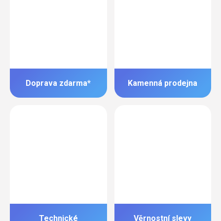
Doprava zdarma*
Kamenná prodejna
Technické
Věrnostní slevy