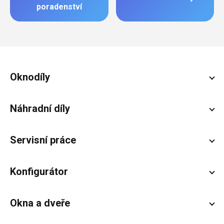
poradenství
Zápatí
Oknodíly
Náhradní díly
Servisní práce
Konfigurátor
Okna a dveře