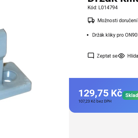
í
Kód:
L014794
 oken
Možnosti doručení
a /
škové
Držák kliky pro ON9
ěření
Zeptat se
Hlída
129,75 Kč
Skla
107,23 Kč bez DPH
Měrná
cena: