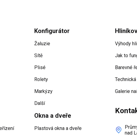
Konfigurátor
Hliníko
Žaluzie
Výhody hl
Sítě
Jak to fun
Plisé
Barevné ř
Rolety
Technická
Markýzy
Galerie na
Další
Konta
Okna a dveře
Průmy
eřízení
Plastová okna a dveře
nad L