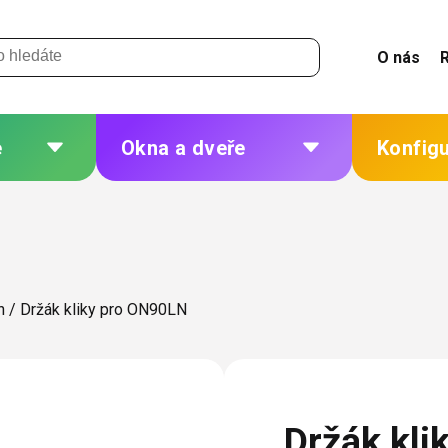
O nás
e
Okna a dveře
Konfig
 a
Plastová okna a dveře
Žaluzie
Hliníková okna a dveře
Sítě
eří
Dřevěná okna a dveře
Plisé
n
/
Držák kliky pro ON90LN
Ocelová okna a dveře
Rolety
Markýzy
ných
Další
Držák kl
 změna