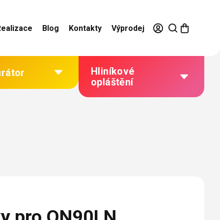
Realizace
Blog
Kontakty
Výprodej
Hliníkové
urátor
opláštění
Výhody hliníkového
opláštění
Jak to funguje
Barevné řešení
Technická dokumentace
Galerie našich realizací
iky pro ON90LN