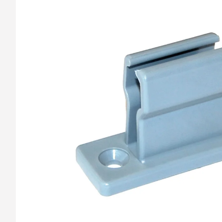
barvy oken a dveř
Díly pro sítě
Výměna střešních
Těsnění
Opravy oken z lan
Horolezecky / Vý
Doplňky a další
práce
Výprodej
Garantované zam
AKCE