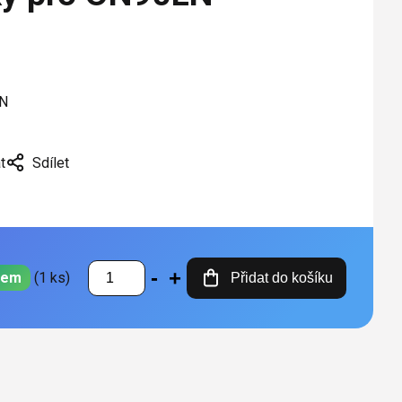
0N
t
Sdílet
dem
(1 ks)
Přidat do košíku