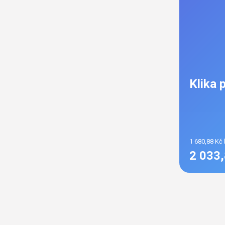
Klika
1 680,88 Kč
2 033