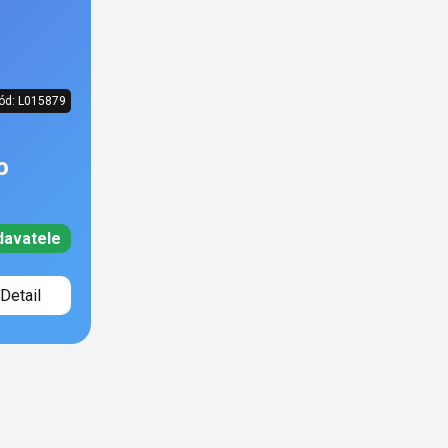
ód:
L015879
o
davatele
Detail