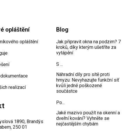
vé opláštění
Blog
iníkového opláštění
Jak připravit okna na podzim? 7
kroků, díky kterým ušetříte za
vytápění
guje
S ...
ešení
Náhradní díly pro sítě proti
 dokumentace
hmyzu: Nevyhazujte funkční síť
kvůli jedné poškozené
šich realizací
součástce
Po...
kt
Jaké mazivo použít na okenní a
dveřní kování? Vyhněte se
slová 1890, Brandýs
nejčastějším chybám
abem, 250 01