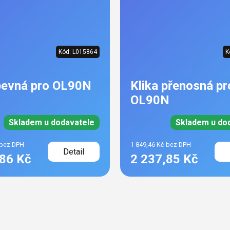
Kód:
L015864
K
 pevná pro OL90N
Klika přenosná pr
OL90N
Skladem u dodavatele
Skladem u do
 bez DPH
1 849,46 Kč bez DPH
Detail
,86 Kč
2 237,85 Kč