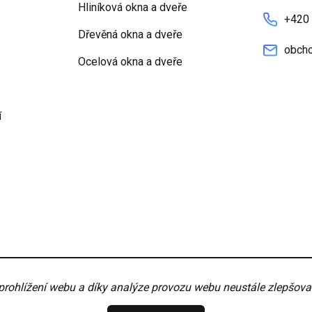
Hliníková okna a dveře
+420
Dřevěná okna a dveře
obcho
Ocelová okna a dveře
í
nky
Nastavení
hlížení webu a díky analýze provozu webu neustále zlepšovali