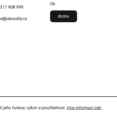
Ok...
 311 908 999
Archiv
d@oknodily.cz
 jeho funkce, výkon a použitelnost.
Více informací zde.