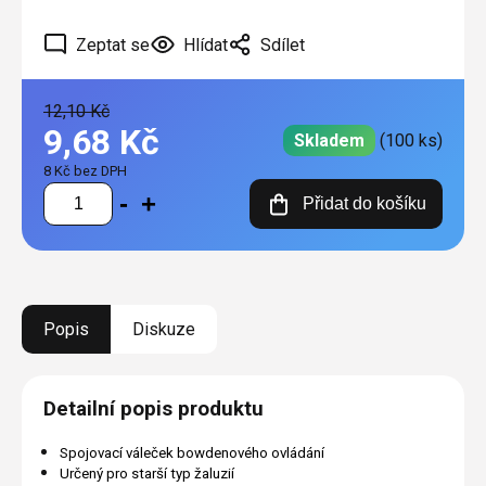
Zeptat se
Hlídat
Sdílet
12,10 Kč
9,68 Kč
Skladem
(100 ks)
8 Kč bez DPH
Měrná
Přidat do košíku
cena:
Popis
Diskuze
Detailní popis produktu
Spojovací váleček bowdenového ovládání
Určený pro starší typ žaluzií