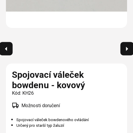
Plisé
Výměna střešních oken
Jak to funguje
Těsnění
Rolety
O nás
Opravy oken z lana / Horolezecky / Výškové
Barevné řešení
Doplňky a další
Markýzy
práce
Technická dokumentace
Realizace
Výprodej
Další
Garantované zaměření
Galerie našich realizací
AKCE
Blog
Kontakty
Spojovací váleček
bowdenu - kovový
Výprodej
Kód:
KH26
Možnosti doručení
Spojovací váleček bowdenového ovládání
Určený pro starší typ žaluzií