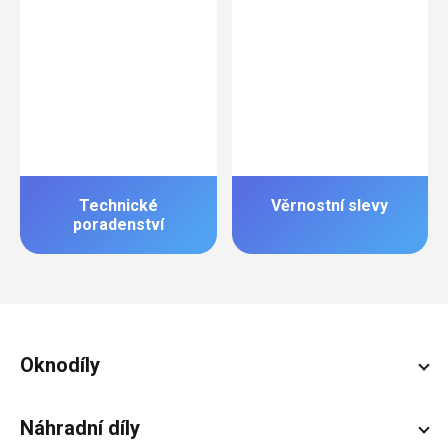
Technické
Věrnostní slevy
poradenství
Zápatí
Oknodíly
Náhradní díly