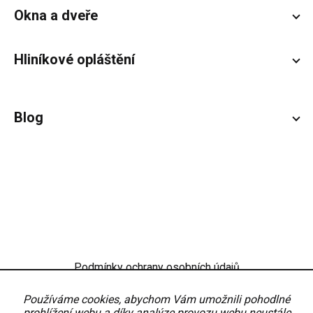
Okna a dveře
Hliníkové opláštění
Blog
Podmínky ochrany osobních údajů
Obchodní podmínky
Nastavení
Používáme cookies, abychom Vám umožnili pohodlné
prohlížení webu a díky analýze provozu webu neustále