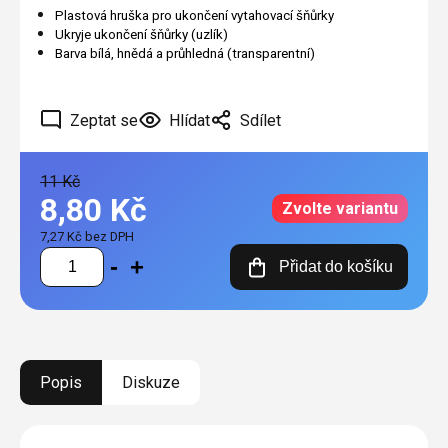
Plastová hruška pro ukončení vytahovací šňůrky
Ukryje ukončení šňůrky (uzlík)
Barva bílá, hnědá a průhledná (transparentní)
Zeptat se
Hlídat
Sdílet
11 Kč
8,80 Kč
Zvolte variantu
7,27 Kč bez DPH
Měrná
Přidat do košíku
cena:
Popis
Diskuze