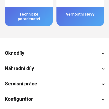
Technické
Věrnostní slevy
poradenství
Zápatí
Oknodíly
Náhradní díly
Servisní práce
Konfigurátor