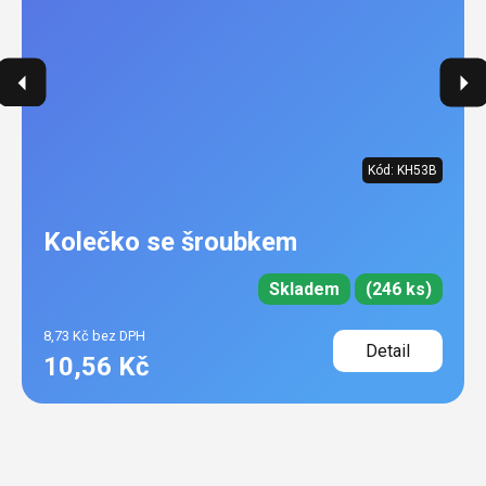
Kód:
KH53B
Kolečko se šroubkem
Skladem
(246 ks)
8,73 Kč bez DPH
Detail
10,56 Kč