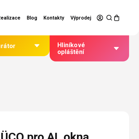
Realizace
Blog
Kontakty
Výprodej
Hliníkové
urátor
opláštění
Výhody hliníkového
opláštění
Jak to funguje
Barevné řešení
Technická dokumentace
Galerie našich realizací
HÜCO pro AL okna