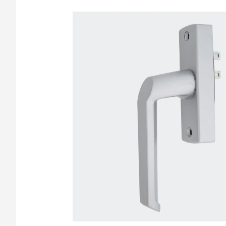
barvy oken a dveř
Díly pro sítě
Výměna střešních
Těsnění
Opravy oken z lan
Horolezecky / Vý
Doplňky a další
práce
Výprodej
Garantované zam
AKCE