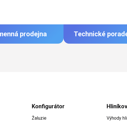
menná prodejna
Technické porad
Konfigurátor
Hliníko
Žaluzie
Výhody hl