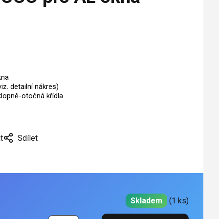
okna
iz. detailní nákres)
klopně-otočná křídla
t
Sdílet
Skladem
(1 ks)