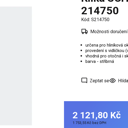
í
214750
 oken
Kód:
S214750
a /
škové
Možnosti doručení
určena pro hliníková 
ěření
provedení s vidličkou (v
vhodná pro otočná i s
barva - stříbrná
Zeptat se
Hlída
2 121,80 Kč
1 753,55 Kč bez DPH
Měrná