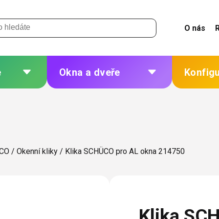
O nás
e
Okna a dveře
Konfig
 a
Plastová okna a dveře
Žaluzie
Hliníková okna a dveře
Sítě
eří
Dřevěná okna a dveře
Plisé
ÜCO
/
Okenní kliky
/
Klika SCHÜCO pro AL okna 214750
Ocelová okna a dveře
Rolety
Markýzy
ných
Další
Klika SC
 změna