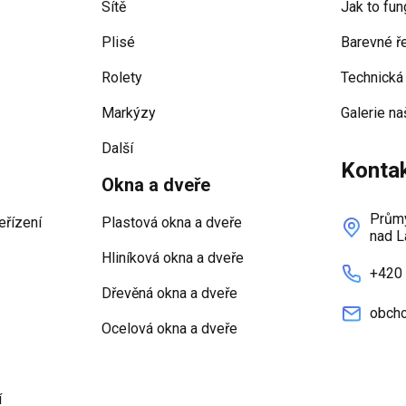
Sítě
Jak to fun
Plisé
Barevné ř
Rolety
Technická
Markýzy
Galerie na
Další
Konta
Okna a dveře
Průmy
eřízení
Plastová okna a dveře
nad L
Hliníková okna a dveře
+420
Dřevěná okna a dveře
obcho
Ocelová okna a dveře
í