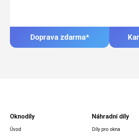
Doprava zdarma*
Ka
Zápatí
Oknodíly
Náhradní díly
Úvod
Díly pro okna