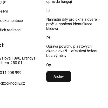
opravdu fungují
guje
Lé...
ešení
Náhradní díly pro okna a dveře –
 dokumentace
proč je správná identifikace
klíčová
šich realizací
Př...
kt
Oprava povrchu plastových
oken a dveří – efektivní řešení
bez výměny
slová 1890, Brandýs
abem, 250 01
Op...
 311 908 999
Archiv
d@oknodily.cz