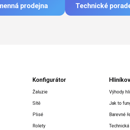
menná prodejna
Technické porad
Konfigurátor
Hliníko
Žaluzie
Výhody hl
Sítě
Jak to fun
Plisé
Barevné ř
Rolety
Technická