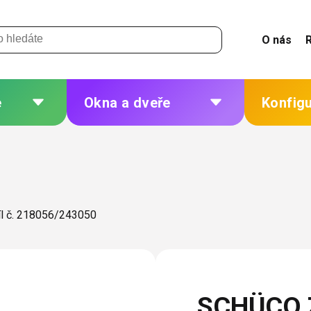
O nás
e
Okna a dveře
Konfig
 a
Plastová okna a dveře
Žaluzie
Hliníková okna a dveře
Sítě
eří
Dřevěná okna a dveře
Plisé
l č. 218056/243050
Ocelová okna a dveře
Rolety
Markýzy
ných
Další
SCHÜCO Z
 změna