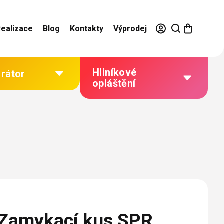
Realizace
Blog
Kontakty
Výprodej
Hliníkové
urátor
opláštění
Výhody hliníkového
opláštění
Jak to funguje
Barevné řešení
Technická dokumentace
Galerie našich realizací
amykací kus SPR