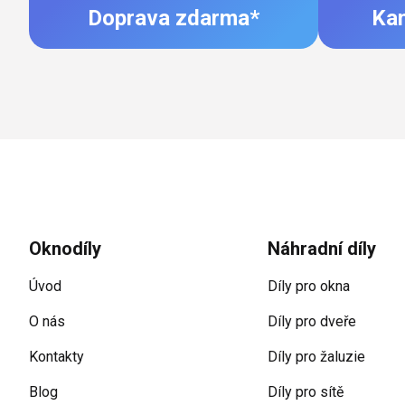
Doprava zdarma*
Ka
Zápatí
Oknodíly
Náhradní díly
Úvod
Díly pro okna
O nás
Díly pro dveře
Kontakty
Díly pro žaluzie
Blog
Díly pro sítě