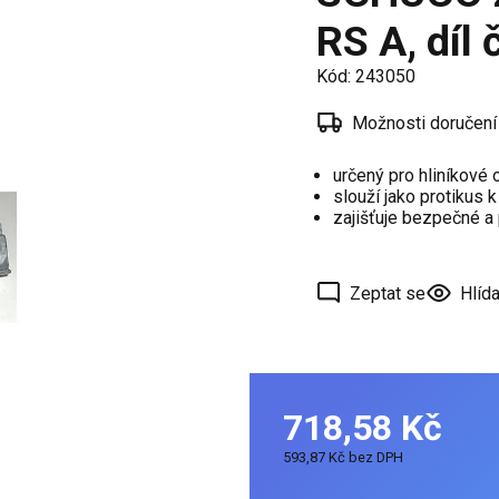
í
RS A, díl
 oken
Kód:
243050
a /
škové
Možnosti doručení
určený pro hliníkové
ěření
slouží jako protikus
zajišťuje bezpečné a 
Zeptat se
Hlída
718,58 Kč
593,87 Kč bez DPH
Měrná
cena: