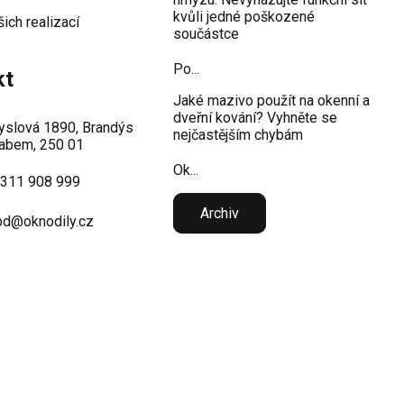
kvůli jedné poškozené
šich realizací
součástce
Po...
kt
Jaké mazivo použít na okenní a
dveřní kování? Vyhněte se
slová 1890, Brandýs
nejčastějším chybám
abem, 250 01
Ok...
 311 908 999
Archiv
d@oknodily.cz