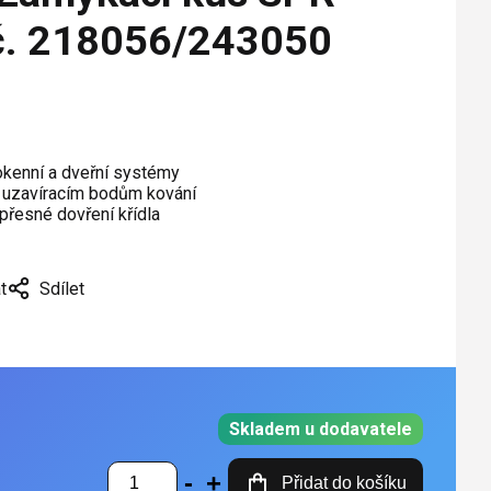
 č. 218056/243050
 okenní a dveřní systémy
 k uzavíracím bodům kování
přesné dovření křídla
t
Sdílet
Skladem u dodavatele
Přidat do košíku