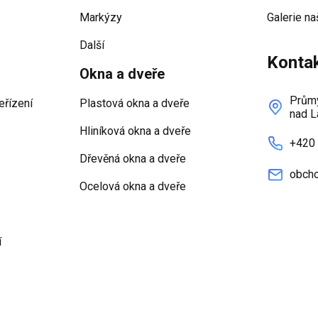
Markýzy
Galerie na
Další
Konta
Okna a dveře
Průmy
eřízení
Plastová okna a dveře
nad L
Hliníková okna a dveře
+420
Dřevěná okna a dveře
obcho
Ocelová okna a dveře
í