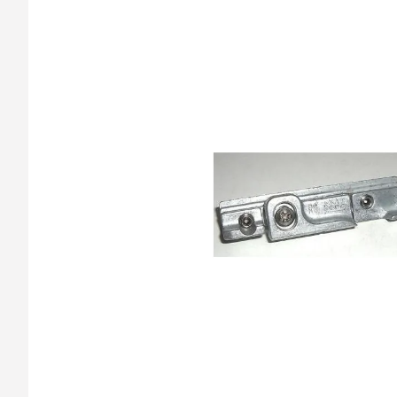
barvy oken a dveř
Díly pro sítě
Výměna střešních
Těsnění
Opravy oken z lan
Horolezecky / Vý
Doplňky a další
práce
Výprodej
Garantované zam
AKCE