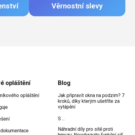
enství
Věrnostní slevy
vé opláštění
Blog
iníkového opláštění
Jak připravit okna na podzim? 7
kroků, díky kterým ušetříte za
vytápění
guje
S ...
ešení
Náhradní díly pro sítě proti
 dokumentace
hmyzu: Nevyhazujte funkční síť