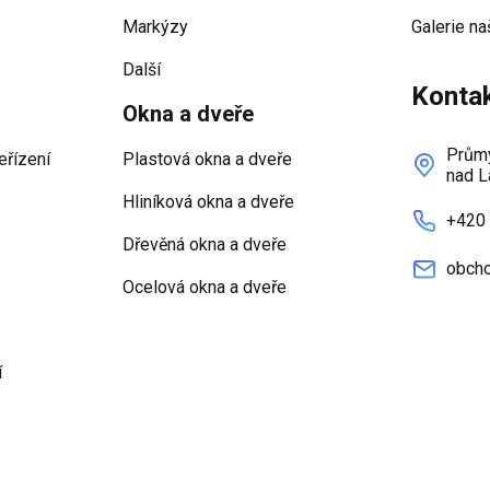
Markýzy
Galerie na
Další
Konta
Okna a dveře
Průmy
eřízení
Plastová okna a dveře
nad L
Hliníková okna a dveře
+420
Dřevěná okna a dveře
obcho
Ocelová okna a dveře
í