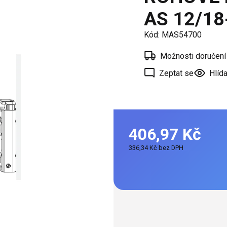
í
AS 12/18
 oken
Kód:
MAS54700
a /
škové
Možnosti doručení
Zeptat se
Hlída
ěření
406,97 Kč
336,34 Kč bez DPH
Měrná
cena: