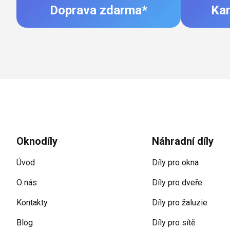
Doprava zdarma*
Ka
Zápatí
Oknodíly
Náhradní díly
Úvod
Díly pro okna
O nás
Díly pro dveře
Kontakty
Díly pro žaluzie
Blog
Díly pro sítě