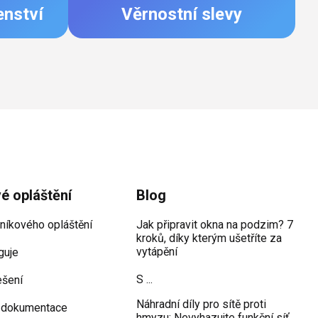
enství
Věrnostní slevy
vé opláštění
Blog
iníkového opláštění
Jak připravit okna na podzim? 7
kroků, díky kterým ušetříte za
vytápění
guje
S ...
ešení
Náhradní díly pro sítě proti
 dokumentace
hmyzu: Nevyhazujte funkční síť