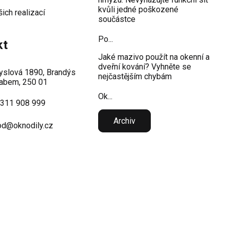
kvůli jedné poškozené
šich realizací
součástce
Po...
kt
Jaké mazivo použít na okenní a
dveřní kování? Vyhněte se
slová 1890, Brandýs
nejčastějším chybám
abem, 250 01
Ok...
 311 908 999
Archiv
d@oknodily.cz