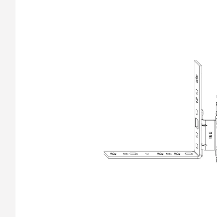
barvy oken a dveř
Díly pro sítě
Výměna střešních
Těsnění
Opravy oken z lan
Horolezecky / Vý
Doplňky a další
práce
Výprodej
Garantované zam
AKCE