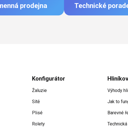
menná prodejna
Technické porad
Konfigurátor
Hliníko
Žaluzie
Výhody hl
Sítě
Jak to fun
Plisé
Barevné ř
Rolety
Technická