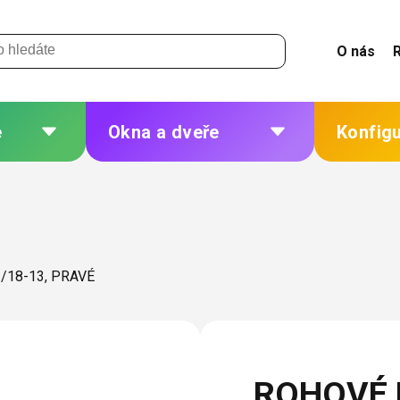
O nás
e
Okna a dveře
Konfig
 a
Plastová okna a dveře
Žaluzie
Hliníková okna a dveře
Sítě
eří
Dřevěná okna a dveře
Plisé
/18-13, PRAVÉ
Ocelová okna a dveře
Rolety
Markýzy
ných
Další
ROHOVÉ 
 změna