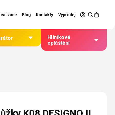
Realizace
Blog
Kontakty
Výprodej
Hliníkové
urátor
opláštění
Výhody hliníkového
opláštění
Jak to funguje
Barevné řešení
Technická dokumentace
Galerie našich realizací
ůžky K08 DESIGNO II