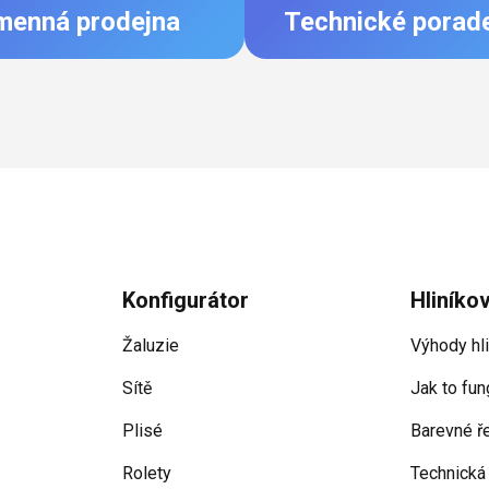
menná prodejna
Technické porad
Konfigurátor
Hliníko
Žaluzie
Výhody hl
Sítě
Jak to fun
Plisé
Barevné ř
Rolety
Technická