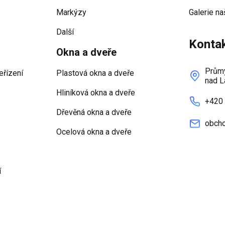
Markýzy
Galerie na
Další
Konta
Okna a dveře
Průmy
eřízení
Plastová okna a dveře
nad L
Hliníková okna a dveře
+420
Dřevěná okna a dveře
obcho
Ocelová okna a dveře
í