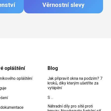
enství
Věrnostní slevy
vé opláštění
Blog
iníkového opláštění
Jak připravit okna na podzim? 7
kroků, díky kterým ušetříte za
vytápění
guje
S ...
ešení
Náhradní díly pro sítě proti
 dokumentace
hmyzu: Nevyhazujte funkční síť