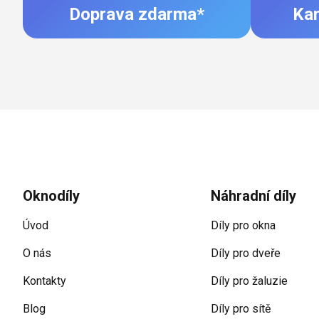
Doprava zdarma*
Ka
Zápatí
Oknodíly
Náhradní díly
Úvod
Díly pro okna
O nás
Díly pro dveře
Kontakty
Díly pro žaluzie
Blog
Díly pro sítě