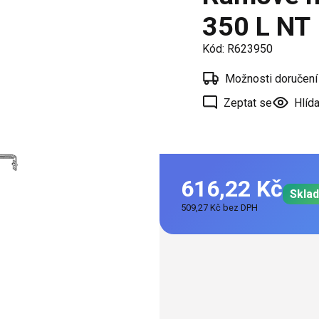
í
350 L NT
 oken
Kód:
R623950
a /
škové
Možnosti doručení
Zeptat se
Hlída
ěření
616,22 Kč
Skla
509,27 Kč bez DPH
Měrná
cena: