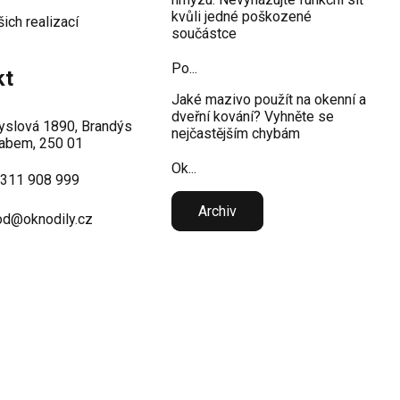
kvůli jedné poškozené
šich realizací
součástce
Po...
kt
Jaké mazivo použít na okenní a
dveřní kování? Vyhněte se
slová 1890, Brandýs
nejčastějším chybám
abem, 250 01
Ok...
 311 908 999
Archiv
d@oknodily.cz