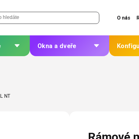
O nás
e
Okna a dveře
Konfig
 a
Plastová okna a dveře
Žaluzie
Hliníková okna a dveře
Sítě
eří
Dřevěná okna a dveře
Plisé
 L NT
Ocelová okna a dveře
Rolety
Markýzy
ných
Další
Rámové n
 změna