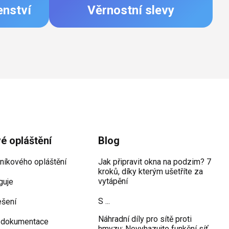
enství
Věrnostní slevy
vé opláštění
Blog
iníkového opláštění
Jak připravit okna na podzim? 7
kroků, díky kterým ušetříte za
vytápění
guje
S ...
ešení
Náhradní díly pro sítě proti
 dokumentace
hmyzu: Nevyhazujte funkční síť