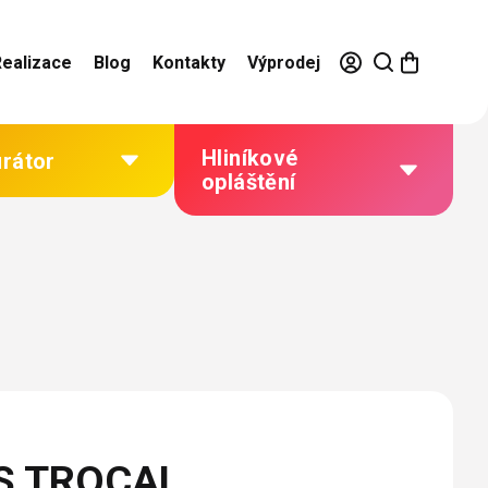
Realizace
Blog
Kontakty
Výprodej
Hliníkové
urátor
opláštění
Výhody hliníkového
opláštění
Jak to funguje
Barevné řešení
Technická dokumentace
Galerie našich realizací
S TROCAL