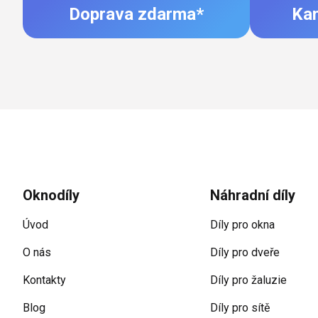
Doprava zdarma*
Ka
Zápatí
Oknodíly
Náhradní díly
Úvod
Díly pro okna
O nás
Díly pro dveře
Kontakty
Díly pro žaluzie
Blog
Díly pro sítě