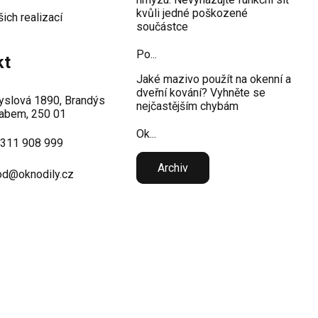
kvůli jedné poškozené
šich realizací
součástce
Po...
kt
Jaké mazivo použít na okenní a
dveřní kování? Vyhněte se
slová 1890, Brandýs
nejčastějším chybám
abem, 250 01
Ok...
 311 908 999
Archiv
d@oknodily.cz