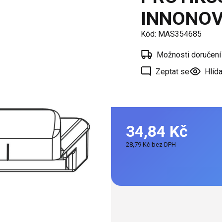
í
INNONOV
 oken
Kód:
MAS354685
a /
škové
Možnosti doručení
Zeptat se
Hlída
ěření
34,84 Kč
28,79 Kč bez DPH
Měrná
cena: