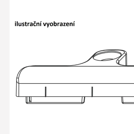
barvy oken a dveř
Díly pro sítě
Výměna střešních
Těsnění
Opravy oken z lan
Horolezecky / Vý
Doplňky a další
práce
Výprodej
Garantované zam
AKCE