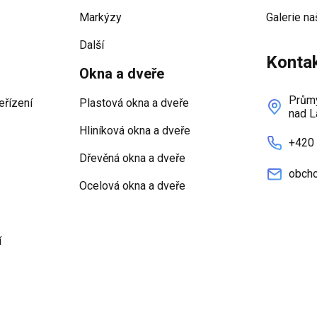
Markýzy
Galerie na
Další
Konta
Okna a dveře
Průmy
eřízení
Plastová okna a dveře
nad L
Hliníková okna a dveře
+420
Dřevěná okna a dveře
obcho
Ocelová okna a dveře
í