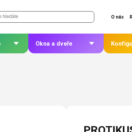
O nás
e
Okna a dveře
Konfig
 a
Plastová okna a dveře
Žaluzie
Hliníková okna a dveře
Sítě
eří
Dřevěná okna a dveře
Plisé
Ocelová okna a dveře
Rolety
Markýzy
ných
Další
PROTIKU
 změna