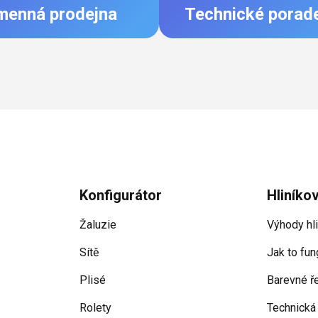
menná prodejna
Technické porad
Konfigurátor
Hliníko
Žaluzie
Výhody hl
Sítě
Jak to fun
Plisé
Barevné ř
Rolety
Technická