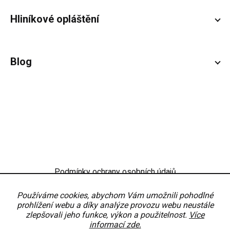
Hliníkové opláštění
Blog
Podmínky ochrany osobních údajů
Obchodní podmínky
Nastavení
Používáme cookies, abychom Vám umožnili pohodlné
prohlížení webu a díky analýze provozu webu neustále
zlepšovali jeho funkce, výkon a použitelnost.
Více
informací zde.