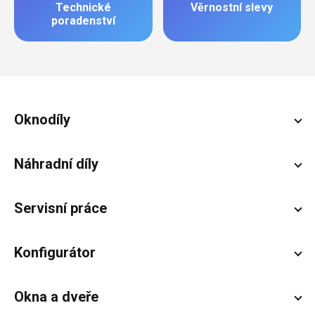
Technické
Věrnostní slevy
poradenství
Zápatí
Oknodíly
Náhradní díly
Servisní práce
Konfigurátor
Okna a dveře