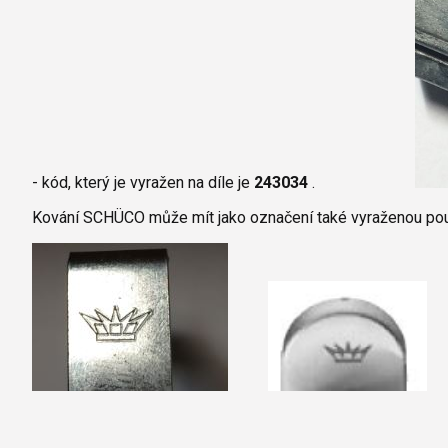
- kód, který je vyražen na díle je
243034
.
Kování SCHÜCO může mít jako označení také vyraženou pouz