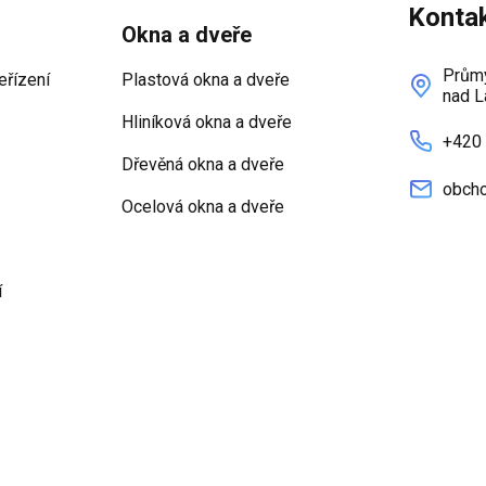
Konta
Okna a dveře
Průmy
eřízení
Plastová okna a dveře
nad L
Hliníková okna a dveře
+420
Dřevěná okna a dveře
obcho
Ocelová okna a dveře
í