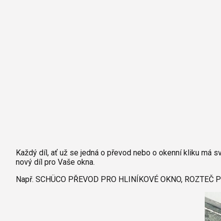
barvy oken a dveř
Díly pro sítě
Výměna střešních
Těsnění
Opravy oken z lan
Horolezecky / Vý
Doplňky a další
práce
Výprodej
Garantované zam
AKCE
Každý díl, ať už se jedná o převod nebo o okenní kliku má 
nový díl pro Vaše okna.
Např. SCHÜCO PŘEVOD PRO HLINÍKOVÉ OKNO, ROZTEČ 