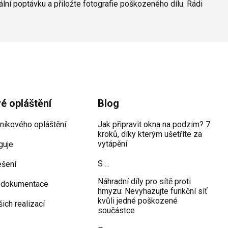
lní poptávku a přiložte fotografie poškozeného dílu. Rádi
vé opláštění
Blog
iníkového opláštění
Jak připravit okna na podzim? 7
kroků, díky kterým ušetříte za
vytápění
guje
S ...
ešení
Náhradní díly pro sítě proti
 dokumentace
hmyzu: Nevyhazujte funkční síť
kvůli jedné poškozené
šich realizací
součástce