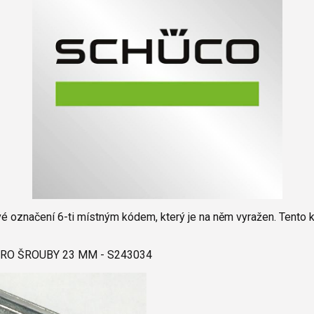
í
 oken
a /
škové
ěření
své označení 6-ti místným kódem, který je na něm vyražen. Tento 
PRO ŠROUBY 23 MM - S243034