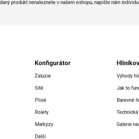
edaný produkt nenaleznete v našem eshopu, napište nám individuá
Konfigurátor
Hliníko
Žaluzie
Výhody hl
Sítě
Jak to fun
Plisé
Barevné ř
Rolety
Technická
Markýzy
Galerie na
Další