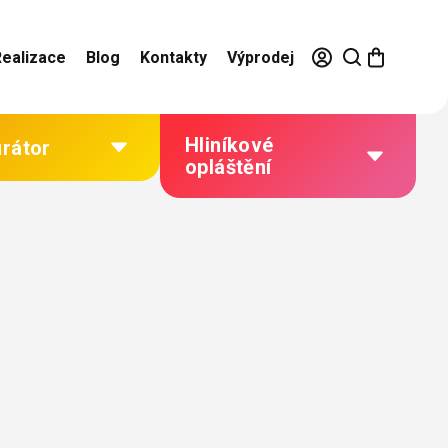
Realizace
Blog
Kontakty
Výprodej
Hliníkové
urátor
opláštění
Výhody hliníkového
opláštění
Jak to funguje
Barevné řešení
Technická dokumentace
Galerie našich realizací