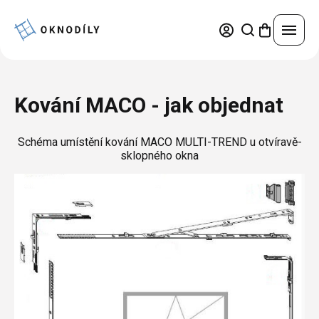
Přejít
na
obsah
Náhradní díly
Kování MACO - jak objednat
Nejprodávanější
Servisní práce
Schéma umístění kování MACO MULTI-TREND u otvíravě-
Trvale snížená cena
sklopného okna
Pravidelná údržba a seřízení
Okna a dveře
Výhodné sady
Oprava oken a dveří
Kování podle značek
Plastová okna a dveře
Konfigurátor
Výměna skel
Díly pro okna
Hliníková okna a dveře
Výměna těsnění
Díly pro dveře
Žaluzie
Hliníkové opláštění
Dřevěná okna a dveře
Leštění poškrábaných skel
Díly pro žaluzie
Sítě
Ocelová okna a dveře
Opravy povrchů, změna barvy oken a dveří
Výhody hliníkového opláštění
Díly pro sítě
Přihlášení