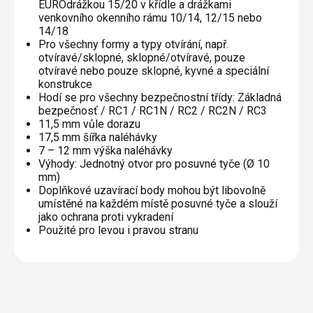
EUROdrážkou 15/20 v křídle a drážkami
venkovního okenního rámu 10/14, 12/15 nebo
14/18
Pro všechny formy a typy otvírání, např.
otvíravé/sklopné, sklopné/otvíravé, pouze
otvíravé nebo pouze sklopné, kyvné a speciální
konstrukce
Hodí se pro všechny bezpečnostní třídy: Základná
bezpečnosť / RC1 / RC1N / RC2 / RC2N / RC3
11,5 mm vůle dorazu
17,5 mm šířka naléhávky
7 – 12 mm výška naléhávky
Výhody: Jednotný otvor pro posuvné tyče (Ø 10
mm)
Doplňkové uzavírací body mohou být libovolně
umístěné na každém místě posuvné tyče a slouží
jako ochrana proti vykradení
Použité pro levou i pravou stranu