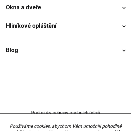
Okna a dveře
Hliníkové opláštění
Blog
Podmínky ochrany osobních údajů
Obchodní podmínky
Nastavení
Používáme cookies, abychom Vám umožnili pohodlné