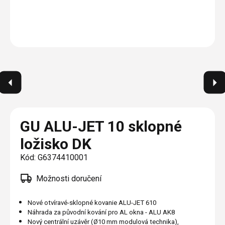
Plisé
Výměna střešních oken
Jak to funguje
Těsnění
Rolety
O nás
Opravy oken z lana / Horolezecky / Výškové
Barevné řešení
Doplňky a další
Markýzy
práce
Technická dokumentace
Realizace
Výprodej
Další
Garantované zaměření
Galerie našich realizací
AKCE
Blog
Kontakty
GU ALU-JET 10 sklopné
ložisko DK
Výprodej
Kód:
G6374410001
Možnosti doručení
Nové otvíravé-sklopné kovanie ALU-JET 610
Náhrada za původní kování pro AL okna - ALU AK8
Nový centrální uzávěr (Ø10 mm modulová technika),