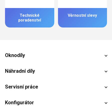
Technické
Věrnostní slevy
poradenství
Zápatí
Oknodíly
Náhradní díly
Servisní práce
Konfigurátor