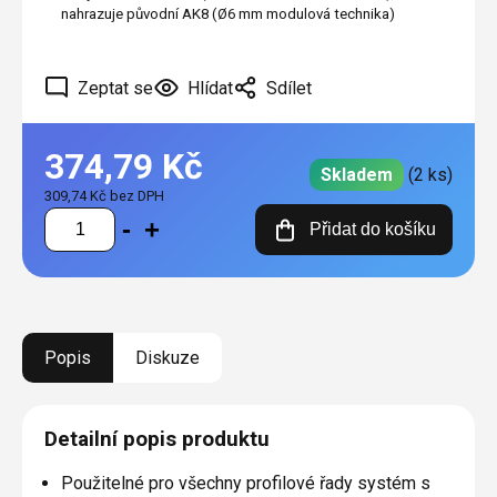
nahrazuje původní AK8 (Ø6 mm modulová technika)
Zeptat se
Hlídat
Sdílet
374,79 Kč
Skladem
(2 ks)
309,74 Kč bez DPH
Měrná
Přidat do košíku
cena:
Popis
Diskuze
Detailní popis produktu
Použitelné pro všechny profilové řady systém s