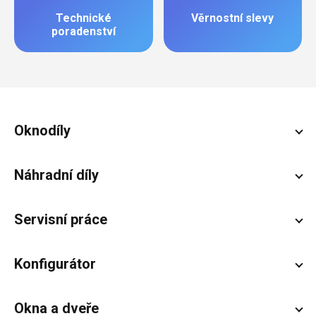
Technické
Věrnostní slevy
poradenství
Zápatí
Oknodíly
Náhradní díly
Servisní práce
Konfigurátor
Okna a dveře