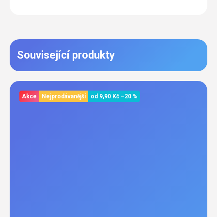
Související produkty
Akce
Nejprodávanější
od
9,90 Kč
–20 %