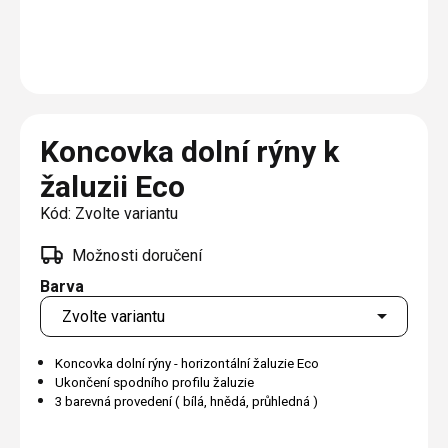
Plisé
Výměna střešních oken
Jak to funguje
Těsnění
Rolety
O nás
Opravy oken z lana / Horolezecky / Výškové
Barevné řešení
Doplňky a další
Markýzy
práce
Technická dokumentace
Realizace
Výprodej
Další
Garantované zaměření
Koncovka dolní rýny k
Galerie našich realizací
AKCE
Blog
žaluzii Eco
Kód:
Zvolte variantu
Kontakty
Možnosti doručení
Barva
Výprodej
Koncovka dolní rýny - horizontální žaluzie Eco
Ukončení spodního profilu žaluzie
3 barevná provedení ( bílá, hnědá, průhledná )