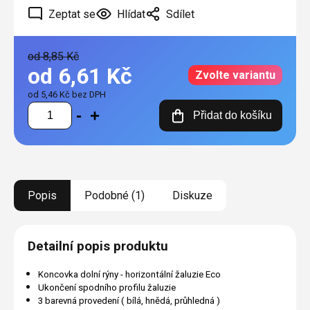
Zeptat se
Hlídat
Sdílet
od 8,85 Kč
od
6,61 Kč
Zvolte variantu
od
5,46 Kč
bez DPH
Měrná
Přidat do košíku
cena:
Popis
Podobné (1)
Diskuze
Detailní popis produktu
Koncovka dolní rýny - horizontální žaluzie Eco
Ukončení spodního profilu žaluzie
3 barevná provedení ( bílá, hnědá, průhledná )