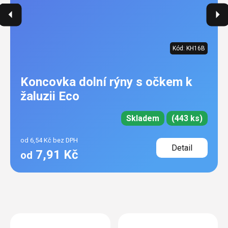
Kód:
KH16B
Koncovka dolní rýny s očkem k
žaluzii Eco
Skladem
(443 ks)
od 6,54 Kč bez DPH
Detail
7,91 Kč
od