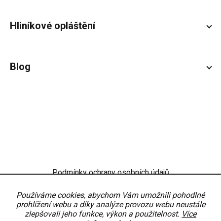
Hliníkové opláštění
Blog
Podmínky ochrany osobních údajů
Obchodní podmínky
Nastavení
Používáme cookies, abychom Vám umožnili pohodlné
prohlížení webu a díky analýze provozu webu neustále
zlepšovali jeho funkce, výkon a použitelnost.
Více