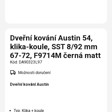
Plisé
Výměna střešních oken
Jak to funguje
Těsnění
Rolety
O nás
Opravy oken z lana / Horolezecky / Výškové
Barevné řešení
Doplňky a další
Markýzy
práce
Technická dokumentace
Realizace
Výprodej
Další
Garantované zaměření
Dveřní kování Austin 54,
Galerie našich realizací
AKCE
Blog
klika-koule, SST 8/92 mm
67-72, F9714M černá matt
Kontakty
Kód:
DA90323L97
Výprodej
Možnosti doručení
Dveřní kování Austin
Typ: Klika + koule