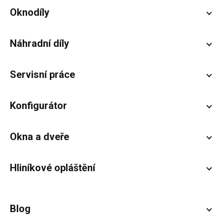
Zápatí
Oknodíly
Náhradní díly
Servisní práce
Konfigurátor
Okna a dveře
Hliníkové opláštění
Blog