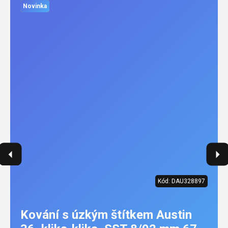
Novinka
Kód:
DAU328897
Kování s úzkým štítkem Austin