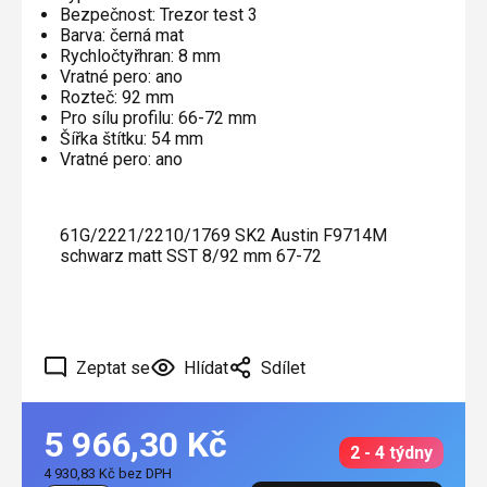
Bezpečnost: Trezor test 3
Barva: černá mat
Rychločtyřhran: 8 mm
Vratné pero: ano
Rozteč: 92 mm
Pro sílu profilu: 66-72 mm
Šířka štítku: 54 mm
Vratné pero: ano
61G/2221/2210/1769 SK2 Austin F9714M
schwarz matt SST 8/92 mm 67-72
Zeptat se
Hlídat
Sdílet
5 966,30 Kč
2 - 4 týdny
4 930,83 Kč bez DPH