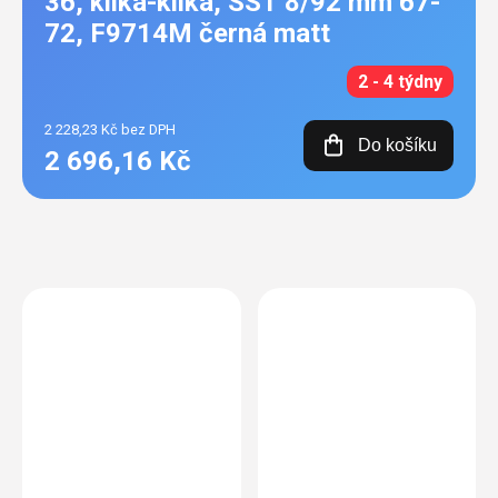
36, klika-klika, SST 8/92 mm 67-
72, F9714M černá matt
2 - 4 týdny
2 228,23 Kč bez DPH
Do košíku
2 696,16 Kč