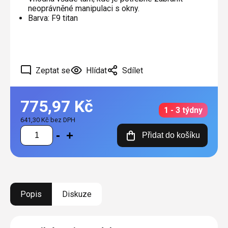
neoprávněné manipulaci s okny.
Barva: F9 titan
Zeptat se
Hlídat
Sdílet
775,97 Kč
1 - 3 týdny
641,30 Kč bez DPH
Měrná
Přidat do košíku
cena:
Popis
Diskuze