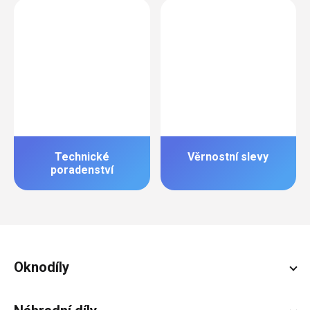
Technické
Věrnostní slevy
poradenství
Zápatí
Oknodíly