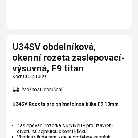
Plisé
Výměna střešních oken
Jak to funguje
Těsnění
Rolety
O nás
Opravy oken z lana / Horolezecky / Výškové
Barevné řešení
Doplňky a další
Markýzy
práce
Technická dokumentace
Realizace
Výprodej
Další
Garantované zaměření
U34SV obdelníková,
Galerie našich realizací
AKCE
Blog
okenní rozeta zaslepovací-
výsuvná, F9 titan
Kontakty
Kód:
CC341009
Výprodej
Možnosti doručení
U34SV Rozeta pro snímatelnou kliku F9 10mm
Zaslepovací rozetka s krytkou - pro uzavření
otvoru na sejmutou okenní kličku.
Vhodná všude tam, kde je potřebné zabránit