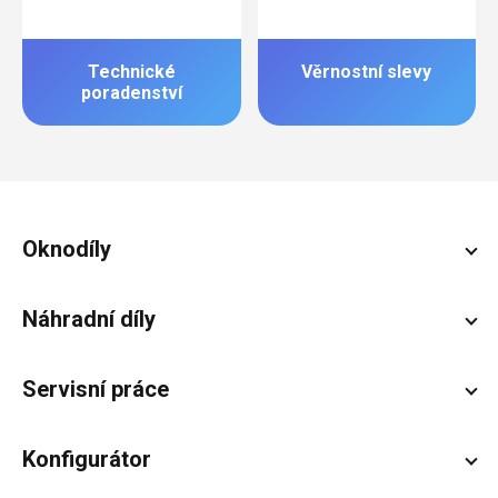
Technické
Věrnostní slevy
poradenství
Zápatí
Oknodíly
Náhradní díly
Servisní práce
Konfigurátor