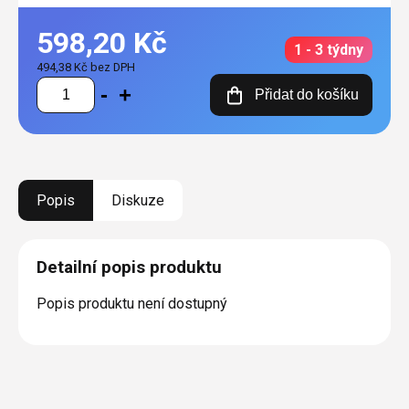
598,20 Kč
1 - 3 týdny
494,38 Kč bez DPH
Měrná
Přidat do košíku
cena:
Popis
Diskuze
Detailní popis produktu
Popis produktu není dostupný