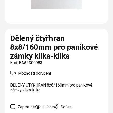
Plisé
Výměna střešních oken
Jak to funguje
Těsnění
Rolety
O nás
Opravy oken z lana / Horolezecky / Výškové
Barevné řešení
Doplňky a další
Markýzy
práce
Technická dokumentace
Realizace
Výprodej
Další
Garantované zaměření
Dělený čtyřhran
Galerie našich realizací
AKCE
Blog
8x8/160mm pro panikové
zámky klika-klika
Kontakty
Kód:
BAA2300983
Výprodej
Možnosti doručení
DĚLENÝ ČTYŘHRAN 8x8/160mm pro panikové
zámky klika-klika
Zeptat se
Hlídat
Sdílet