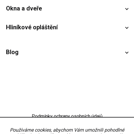
Okna a dveře
Hliníkové opláštění
Blog
Podmínky ochrany osobních údajů
Obchodní podmínky
Nastavení
Používáme cookies, abychom Vám umožnili pohodlné