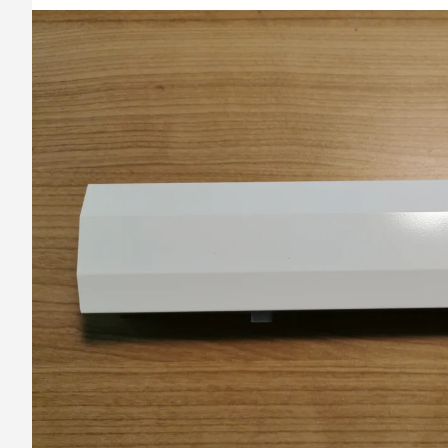
barvy oken a dveř
Díly pro sítě
Výměna střešních
Těsnění
Opravy oken z lan
Horolezecky / Vý
Doplňky a další
práce
Výprodej
Garantované zam
AKCE