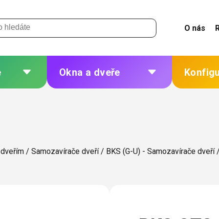
O nás
e
Okna a dveře
Konfig
 a
Plastová okna a dveře
Žaluzie
Hliníková okna a dveře
Sítě
eří
Dřevěná okna a dveře
Plisé
 dveřím
/
Samozavírače dveří
/
BKS (G-U) - Samozavírače dveří
Ocelová okna a dveře
Rolety
Markýzy
ných
Další
 změna