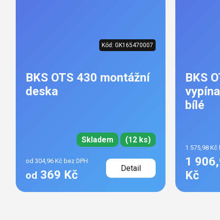
Kód:
GK165470007
BKS OTS 430 montážní
BKS O
deska
vypína
bílé
Skladem
(12 ks)
1 575,98 Kč
1 906
od 304,96 Kč bez DPH
Detail
369 Kč
Kč
od