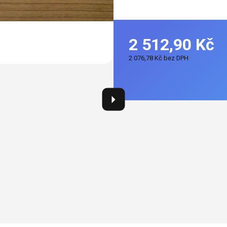
2 512,90 Kč
2 076,78 Kč bez DPH
Měrná
cena: