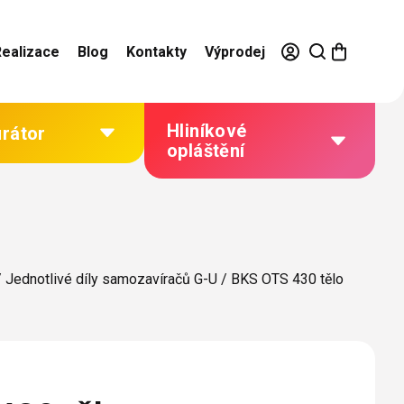
Realizace
Blog
Kontakty
Výprodej
Hliníkové
urátor
opláštění
Výhody hliníkového
opláštění
Jak to funguje
/
Jednotlivé díly samozavíračů G-U
/
BKS OTS 430 tělo
Barevné řešení
Technická dokumentace
Galerie našich realizací