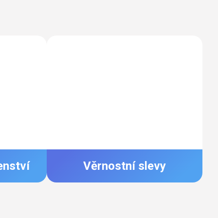
enství
Věrnostní slevy