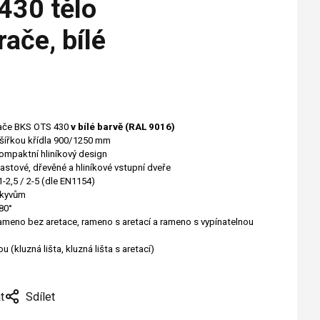
430 tělo
ače, bílé
ače BKS OTS 430
v bílé barvě (RAL 9016)
. šířkou křídla 900/1250 mm
kompaktní hliníkový design
lastové, dřevěné a hliníkové vstupní dveře
 1-2,5 / 2-5 (dle EN1154)
výkyvům
80°
meno bez aretace, rameno s aretací a rameno s vypínatelnou
 (kluzná lišta, kluzná lišta s aretací)
t
Sdílet