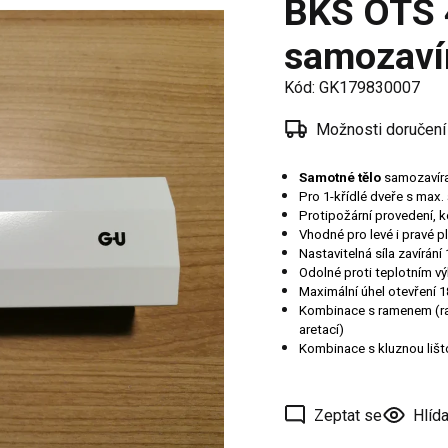
BKS OTS 
í
samozavír
 oken
a /
Kód:
GK179830007
škové
Možnosti doručení
ěření
Samotné tělo
samozavír
Pro 1-křídlé dveře s max
Protipožární provedení, 
Vhodné pro levé i pravé p
Nastavitelná síla zavírání
Odolné proti teplotním 
Maximální úhel otevření 1
Kombinace s ramenem (ra
aretací)
Kombinace s kluznou lištou
Zeptat se
Hlída