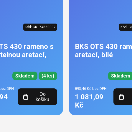
Kód:
GK174560007
Kód:
G
TS 430 rameno s
BKS OTS 430 ram
telnou aretací,
aretací, bílé
Skladem
(4 ks)
Skladem
 bez DPH
893,46 Kč bez DPH
Do
,94
1 081,09
košíku
Kč