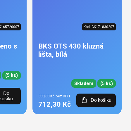
K165720007
Kód:
GK171830207
eno s
BKS OTS 430 kluzná
lišta, bílá
(5 ks)
Skladem
(5 ks)
Do
588,68 Kč bez DPH
košíku
Do košíku
712,30 Kč