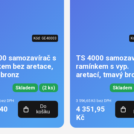
Kód:
GE40003
K
00 samozavírač s
TS 4000 samozav
kem bez aretace,
ramínkem s vyp.
 bronz
aretací, tmavý br
Skladem
(2 ks)
Skladem
 bez DPH
3 596,65 Kč bez DPH
Do
,40
4 351,95
košíku
Kč