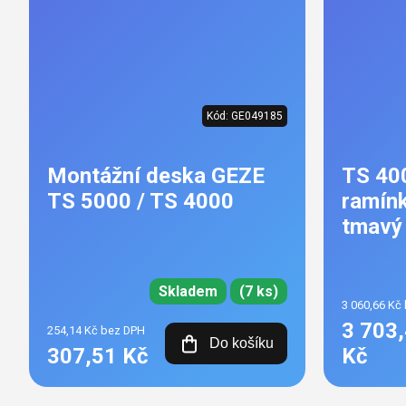
Kód:
GE049185
Montážní deska GEZE
TS 40
TS 5000 / TS 4000
ramín
tmavý
Skladem
(7 ks)
3 060,66 Kč
3 703
254,14 Kč bez DPH
Do košíku
307,51 Kč
Kč