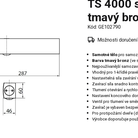
TS 4000 s
í
tmavý br
 oken
a /
Kód:
GE102790
škové
Možnosti doručení
ěření
Samotné tělo
pro samoza
Barva tmavý bronz
(ve 
Nejpoužívanější samozaví
Vhodný pro 1-křídlé prav
Nastavitelná síla zavírání
Zavírací síla snadno kont
Tlumení otevírání a rychlo
Nastavení koncového do
Ventil pro tlumení ve směru
Zavírač je vybaven bezpe
Pro protipožární dveře (d
Výrobce doporučuje použi