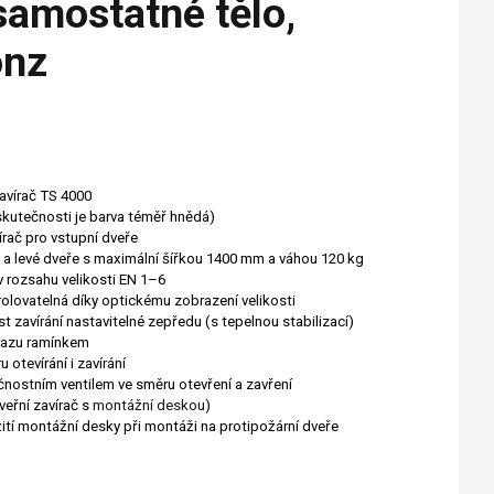
amostatné tělo,
onz
vírač TS 4000
skutečnosti je barva téměř hnědá)
rač pro vstupní dveře
é a levé dveře s maximální šířkou 1400 mm a váhou 120 kg
 v rozsahu velikosti EN 1–6
rolovatelná díky optickému zobrazení velikosti
st zavírání nastavitelné zepředu (s tepelnou stabilizací)
razu ramínkem
 otevírání i zavírání
čnostním ventilem ve směru otevření a zavření
veřní zavírač s
montážní deskou
)
tí montážní desky při montáži na protipožární dveře