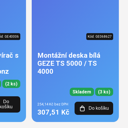
ód:
GE40006
Kód:
GE068627
írač s
Montážní deska bílá
GEZE TS 5000 / TS
onz
4000
(2 ks)
Skladem
(3 ks)
Do
254,14 Kč bez DPH
košíku
Do košíku
307,51 Kč