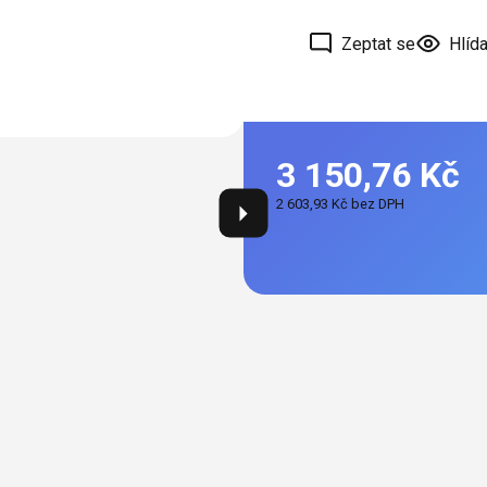
Zeptat se
Hlída
3 150,76 Kč
2 603,93 Kč bez DPH
Měrná
cena: