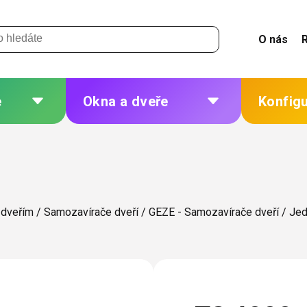
O nás
e
Okna a dveře
Konfig
 a
Plastová okna a dveře
Žaluzie
Hliníková okna a dveře
Sítě
eří
Dřevěná okna a dveře
Plisé
 dveřím
/
Samozavírače dveří
/
GEZE - Samozavírače dveří
/
Jed
Ocelová okna a dveře
Rolety
Markýzy
ných
Další
 změna