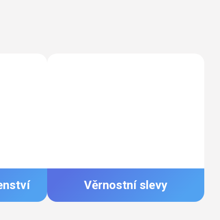
enství
Věrnostní slevy