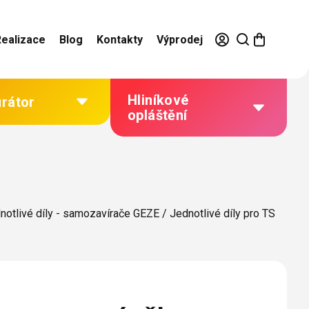
Realizace
Blog
Kontakty
Výprodej
Hliníkové
urátor
opláštění
Výhody hliníkového
opláštění
Jak to funguje
notlivé díly - samozavírače GEZE
/
Jednotlivé díly pro TS
Barevné řešení
Technická dokumentace
Galerie našich realizací