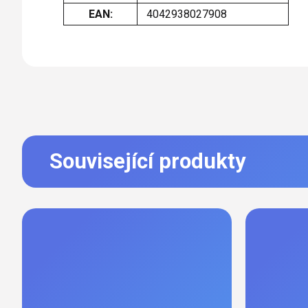
EAN
:
4042938027908
Související produkty