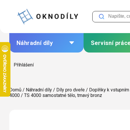
Přejít
na
obsah
Náhradní díly
Servisní prác
Nejprodávanější
Pravidelná údržba
seřízení
Přihlášení
Trvale snížená cena
Oprava oken a dv
Výhodné sady
Výměna skel
Domů
/
Náhradní díly
/
Díly pro dveře
/
Doplňky k vstupním
Kování podle značek
4000
/
TS 4000 samostatné tělo, tmavý bronz
Výměna těsnění
Díly pro okna
Leštění poškrába
skel
Díly pro dveře
Opravy povrchů,
Díly pro žaluzie