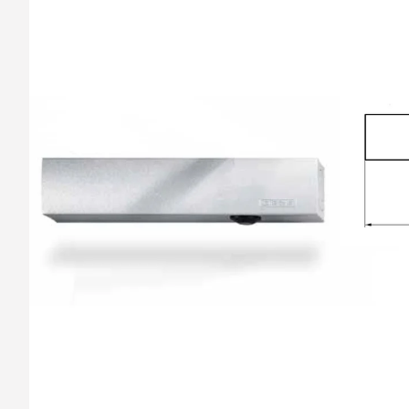
barvy oken a dveř
Díly pro sítě
Výměna střešních
Těsnění
Opravy oken z lan
Horolezecky / Vý
Doplňky a další
práce
Výprodej
Garantované zam
AKCE