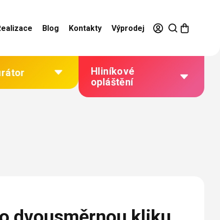
Realizace
Blog
Kontakty
Výprodej
Hliníkové
urátor
opláštění
Výhody hliníkového
opláštění
Jak to funguje
Barevné řešení
Technická dokumentace
Galerie našich realizací
ro dvousměrnou kliku