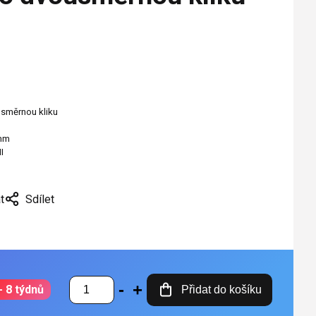
usměrnou kliku
mm
I
t
Sdílet
- 8 týdnů
Přidat do košíku