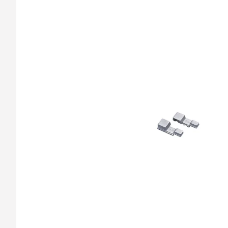
barvy oken a dveř
Díly pro sítě
Výměna střešních
Těsnění
Opravy oken z lan
Horolezecky / Vý
Doplňky a další
práce
Výprodej
Garantované zam
AKCE