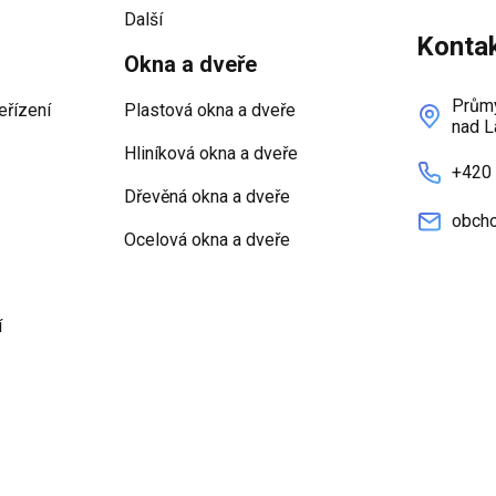
Další
Konta
Okna a dveře
Průmy
eřízení
Plastová okna a dveře
nad L
Hliníková okna a dveře
+420
Dřevěná okna a dveře
obcho
Ocelová okna a dveře
í