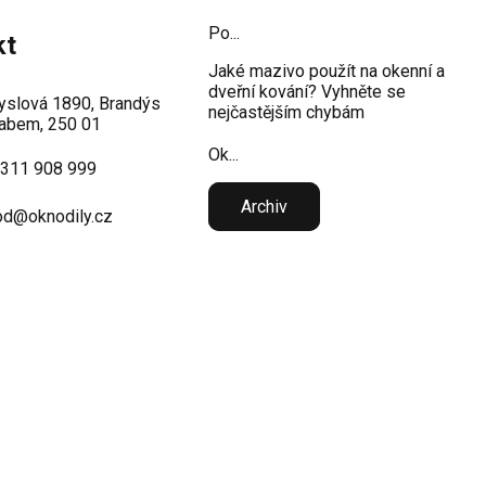
Po...
kt
Jaké mazivo použít na okenní a
dveřní kování? Vyhněte se
slová 1890, Brandýs
nejčastějším chybám
abem, 250 01
Ok...
 311 908 999
Archiv
d@oknodily.cz