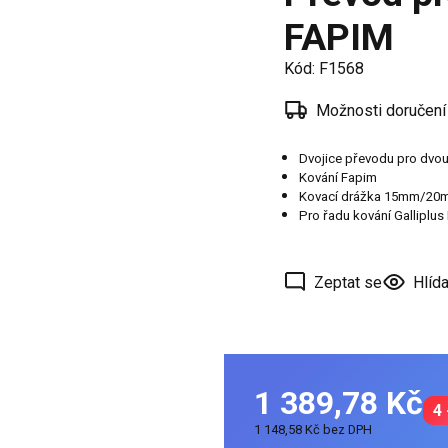
í
FAPIM
 oken
Kód:
F1568
a /
škové
Možnosti doručení
ěření
Dvojice převodu pro dvo
Kování Fapim
Kovací drážka 15mm/20
Pro řadu kování Galliplus I
Zeptat se
Hlída
1 389,78 Kč
4 
1 148,58 Kč bez DPH
Měrná