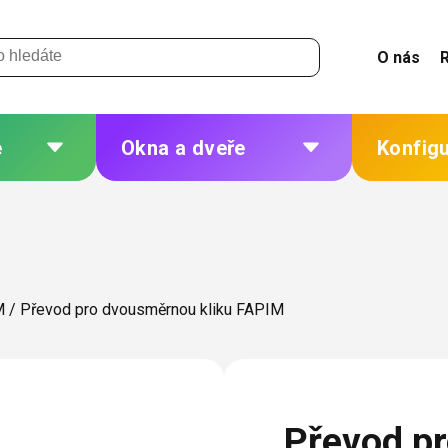
O nás
e
Okna a dveře
Konfig
 a
Plastová okna a dveře
Žaluzie
Hliníková okna a dveře
Sítě
eří
Dřevěná okna a dveře
Plisé
M
/
Převod pro dvousměrnou kliku FAPIM
Ocelová okna a dveře
Rolety
Markýzy
ných
Další
Převod p
 změna