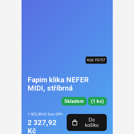
Kód:
F0757
Fapim klika NEFER
MIDI, stříbrná
Skladem
(1 ks)
1 923,90 Kč bez DPH
Do
2 327,92
košíku
Kč