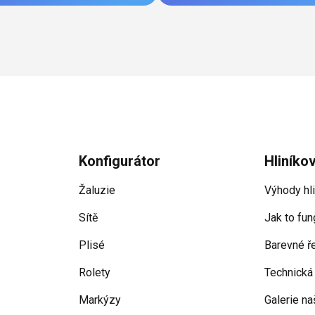
Konfigurátor
Hliníko
Žaluzie
Výhody hl
Sítě
Jak to fun
Plisé
Barevné ř
Rolety
Technická
Markýzy
Galerie na