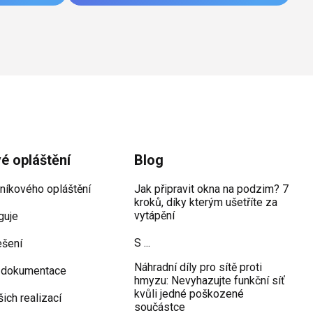
vé opláštění
Blog
iníkového opláštění
Jak připravit okna na podzim? 7
kroků, díky kterým ušetříte za
vytápění
guje
S ...
ešení
Náhradní díly pro sítě proti
 dokumentace
hmyzu: Nevyhazujte funkční síť
kvůli jedné poškozené
šich realizací
součástce