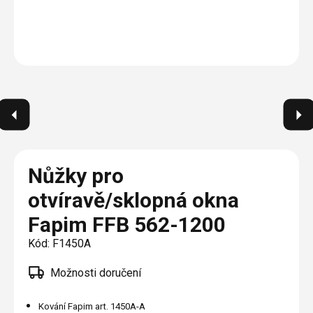
Plisé
Výměna střešních oken
Jak to funguje
Těsnění
Rolety
O nás
Opravy oken z lana / Horolezecky / Výškové
Barevné řešení
Doplňky a další
Markýzy
práce
Technická dokumentace
Realizace
Výprodej
Další
Garantované zaměření
Galerie našich realizací
AKCE
Blog
Kontakty
Nůžky pro
otvíravě/sklopná okna
Výprodej
Fapim FFB 562-1200
Kód:
F1450A
Možnosti doručení
Kování Fapim art. 1450A-A