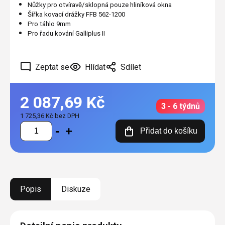
Nůžky pro otvíravě/sklopná pouze hliníková okna
Šířka kovací drážky FFB 562-1200
Pro táhlo 9mm
Pro řadu kování Galliplus II
Zeptat se
Hlídat
Sdílet
2 087,69 Kč
3 - 6 týdnů
1 725,36 Kč bez DPH
Měrná
Přidat do košíku
cena:
Popis
Diskuze