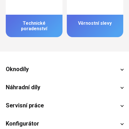
Technické
Věrnostní slevy
poradenství
Zápatí
Oknodíly
Náhradní díly
Servisní práce
Konfigurátor