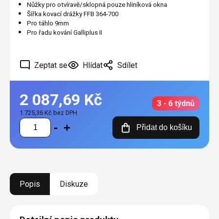
Nůžky pro otvíravě/sklopná pouze hliníková okna
Šířka kovací drážky FFB 364-700
Pro táhlo 9mm
Pro řadu kování Galliplus II
Zeptat se
Hlídat
Sdílet
2 087,69 Kč
3 - 6 týdnů
1 725,36 Kč bez DPH
Měrná
Přidat do košíku
cena:
Popis
Diskuze