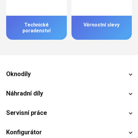
Technické
Věrnostní slevy
poradenství
Zápatí
Oknodíly
Náhradní díly
Servisní práce
Konfigurátor