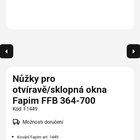
Plisé
Výměna střešních oken
Jak to funguje
Těsnění
Rolety
O nás
Opravy oken z lana / Horolezecky / Výškové
Barevné řešení
Doplňky a další
Markýzy
práce
Technická dokumentace
Realizace
Výprodej
Další
Garantované zaměření
Galerie našich realizací
AKCE
Blog
Kontakty
Nůžky pro
otvíravě/sklopná okna
Výprodej
Fapim FFB 364-700
Kód:
F1449
Možnosti doručení
Kování Fapim art. 1449