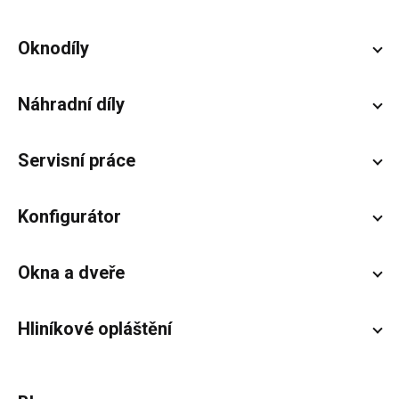
Zápatí
Oknodíly
Náhradní díly
Servisní práce
Konfigurátor
Okna a dveře
Hliníkové opláštění