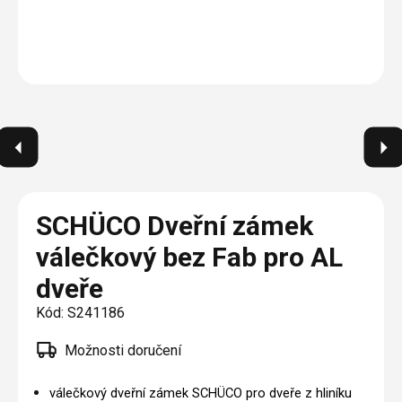
Plisé
Výměna střešních oken
Jak to funguje
Těsnění
Rolety
O nás
Opravy oken z lana / Horolezecky / Výškové
Barevné řešení
Doplňky a další
Markýzy
práce
Technická dokumentace
Realizace
Výprodej
Další
Garantované zaměření
Galerie našich realizací
AKCE
Blog
Kontakty
SCHÜCO Dveřní zámek
válečkový bez Fab pro AL
Výprodej
dveře
Kód:
S241186
Možnosti doručení
válečkový dveřní zámek SCHÜCO pro dveře z hliníku