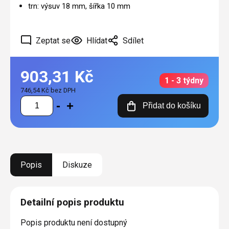
trn: výsuv 18 mm, šířka 10 mm
Zeptat se
Hlídat
Sdílet
903,31 Kč
1 - 3 týdny
746,54 Kč bez DPH
Měrná
Přidat do košíku
cena:
Popis
Diskuze
Detailní popis produktu
Popis produktu není dostupný