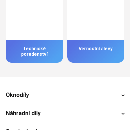
Technické
Věrnostní slevy
poradenství
Zápatí
Oknodíly
Náhradní díly