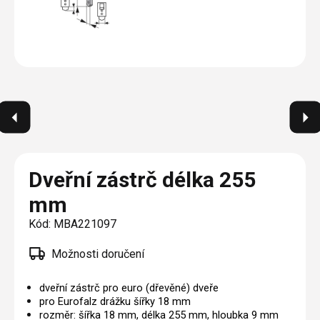
Plisé
Výměna střešních oken
Jak to funguje
Těsnění
Rolety
O nás
Opravy oken z lana / Horolezecky / Výškové
Barevné řešení
Doplňky a další
Markýzy
práce
Technická dokumentace
Realizace
Výprodej
Další
Garantované zaměření
Galerie našich realizací
AKCE
Blog
Kontakty
Dveřní zástrč délka 255
mm
Výprodej
Kód:
MBA221097
Možnosti doručení
dveřní zástrč pro euro (dřevěné) dveře
pro Eurofalz drážku šířky 18 mm
rozměr: šířka 18 mm, délka 255 mm, hloubka 9 mm