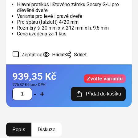
Hlavní protikus lištového zámku Secury G-U pro
dřevěné dveře
Varianta pro levé i pravé dveře
Pro spáru (falzluft) 4/20 mm
Rozměry š. 20 mm x v. 212 mm x h. 9,5 mm
Cena uvedena za 1 kus
Zeptat se
Hlídat
Sdílet
939,35 Kč
Zvolte variantu
776,32 Kč bez DPH
Měrná
Přidat do košíku
cena:
Popis
Diskuze