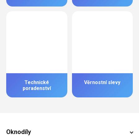
Technické
Věrnostní slevy
poradenství
Zápatí
Oknodíly