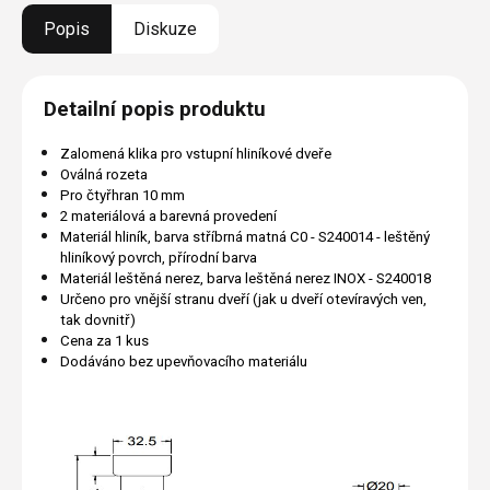
Popis
Diskuze
Detailní popis produktu
Zalomená klika pro vstupní hliníkové dveře
Oválná rozeta
Pro čtyřhran 10 mm
2 materiálová a barevná provedení
Materiál hliník, barva stříbrná matná C0 - S240014 - leštěný
hliníkový povrch, přírodní barva
Materiál leštěná nerez, barva leštěná nerez INOX - S240018
Určeno pro vnější stranu dveří (jak u dveří otevíravých ven,
tak dovnitř)
Cena za 1 kus
Dodáváno bez upevňovacího materiálu