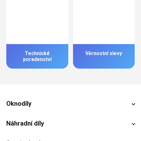
Technické
Věrnostní slevy
poradenství
Zápatí
Oknodíly
Náhradní díly