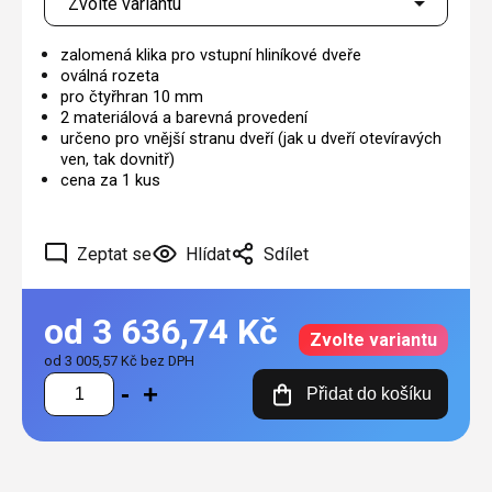
zalomená klika pro vstupní hliníkové dveře
oválná rozeta
pro čtyřhran 10 mm
2 materiálová a barevná provedení
určeno pro vnější stranu dveří (jak u dveří otevíravých
ven, tak dovnitř)
cena za 1 kus
Zeptat se
Hlídat
Sdílet
od
3 636,74 Kč
Zvolte variantu
od
3 005,57 Kč
bez DPH
Měrná
Přidat do košíku
cena: