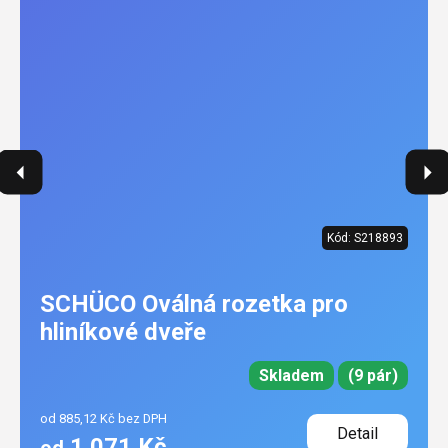
Kód:
S218893
SCHÜCO Oválná rozetka pro
hliníkové dveře
Skladem
(9 pár)
od 885,12 Kč bez DPH
Detail
1 071 Kč