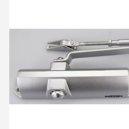
barvy oken a dveř
Díly pro sítě
Výměna střešních
Těsnění
Opravy oken z lan
Horolezecky / Vý
Doplňky a další
práce
Výprodej
Garantované zam
AKCE