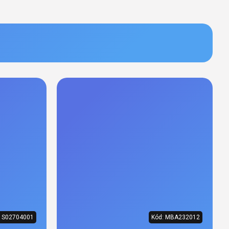
:
S02704001
Kód:
MBA232012