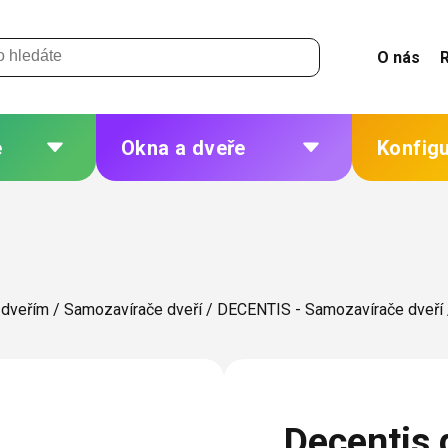
O nás
e
Okna a dveře
Konfig
 a
Plastová okna a dveře
Žaluzie
Hliníková okna a dveře
Sítě
eří
Dřevěná okna a dveře
Plisé
 dveřím
/
Samozavírače dveří
/
DECENTIS - Samozavírače dveří
Ocelová okna a dveře
Rolety
Markýzy
ných
Další
Decentis 
 změna