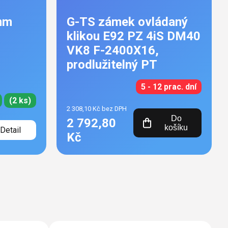
mm
G-TS zámek ovládaný
klikou E92 PZ 4iS DM40
VK8 F-2400X16,
prodlužitelný PT
5 - 12 prac. dní
(2 ks)
2 308,10 Kč bez DPH
Do
2 792,80
košíku
Detail
Kč