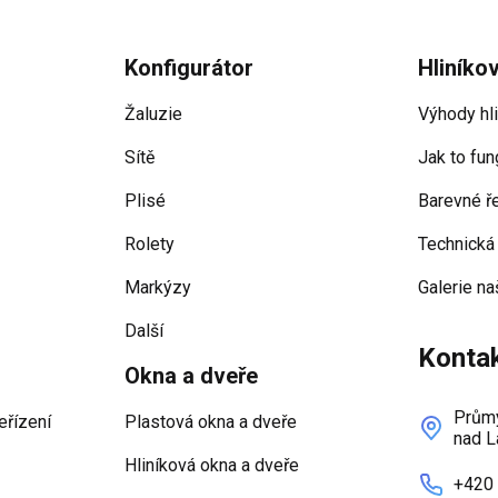
Konfigurátor
Hliníko
Žaluzie
Výhody hl
Sítě
Jak to fun
Plisé
Barevné ř
Rolety
Technická
Markýzy
Galerie na
Další
Konta
Okna a dveře
Průmy
eřízení
Plastová okna a dveře
nad L
Hliníková okna a dveře
+420