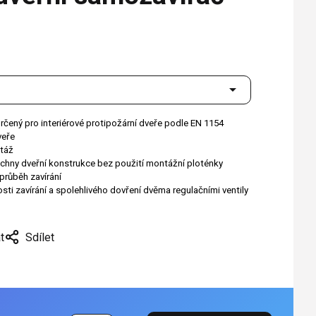
ený pro interiérové ​​protipožární dveře podle EN 1154
veře
táž
echny dveřní konstrukce bez použití montážní ploténky
průběh zavírání
osti zavírání a spolehlivého dovření dvěma regulačními ventily
t
Sdílet