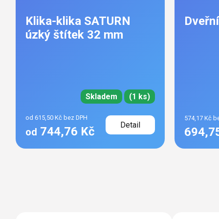
Klika-klika SATURN
Dveřní
úzký štítek 32 mm
Skladem
(1 ks)
od 615,50 Kč bez DPH
574,17 Kč b
Detail
744,76 Kč
694,7
od