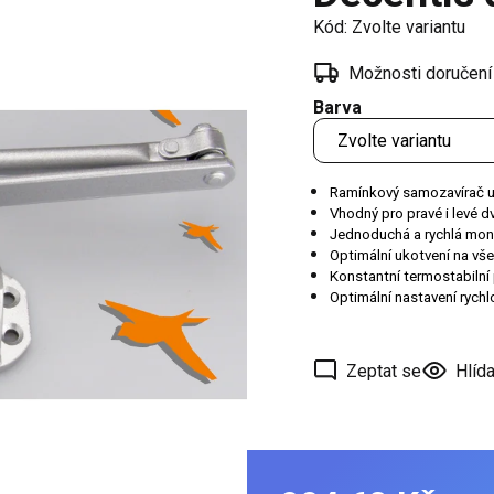
í
Kód:
Zvolte variantu
 oken
Možnosti doručení
a /
Barva
škové
ěření
Ramínkový samozavírač urč
Vhodný pro pravé i levé d
Jednoduchá a rychlá mon
Optimální ukotvení na vš
Konstantní termostabilní 
Optimální nastavení rychl
Zeptat se
Hlída