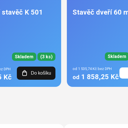
 stavěč K 501
Stavěč dveří 60 
Skladem
Skladem
(3 ks)
od 1 535,74 Kč bez DPH
ez DPH
Do košíku
1 858,25 Kč
5 Kč
od