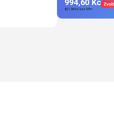
994,60 Kč
Zvolt
821,98 Kč bez DPH
Měrná
cena: