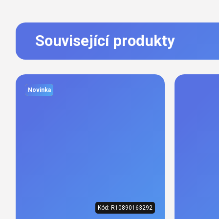
Související produkty
Novinka
Kód:
R10890163292