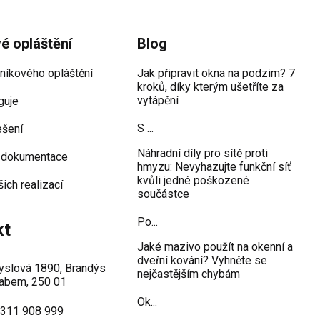
vé opláštění
Blog
iníkového opláštění
Jak připravit okna na podzim? 7
kroků, díky kterým ušetříte za
vytápění
guje
S ...
ešení
Náhradní díly pro sítě proti
 dokumentace
hmyzu: Nevyhazujte funkční síť
kvůli jedné poškozené
šich realizací
součástce
Po...
kt
Jaké mazivo použít na okenní a
dveřní kování? Vyhněte se
slová 1890, Brandýs
nejčastějším chybám
abem, 250 01
Ok...
 311 908 999