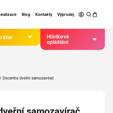
Realizace
Blog
Kontakty
Výprodej
Hliníkové
urátor
opláštění
Výhody hliníkového
opláštění
Jak to funguje
/
Decentis dveřní samozavírač
Barevné řešení
Technická dokumentace
Galerie našich realizací
dveřní samozavírač