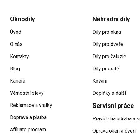
Zápatí
Oknodíly
Náhradní díly
Úvod
Díly pro okna
O nás
Díly pro dveře
Kontakty
Díly pro žaluzie
Blog
Díly pro sítě
Kariéra
Kování
Věrnostní slevy
Doplňky a další
Servisní práce
Reklamace a vratky
Doprava a platba
Pravidelná údržba a s
Affiliate program
Oprava oken a dveří