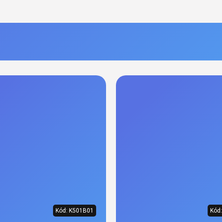
Kód:
K501B01
Kód