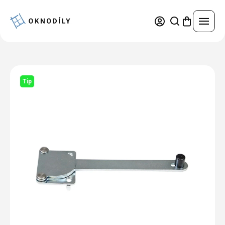
Přejít
na
obsah
Náhradní díly
Tip
Nejprodávanější
Servisní práce
Trvale snížená cena
Pravidelná údržba a seřízení
Okna a dveře
Výhodné sady
Oprava oken a dveří
Kování podle značek
Plastová okna a dveře
Konfigurátor
Výměna skel
Díly pro okna
Hliníková okna a dveře
Výměna těsnění
Díly pro dveře
Žaluzie
Hliníkové opláštění
Dřevěná okna a dveře
Leštění poškrábaných skel
Díly pro žaluzie
Sítě
Ocelová okna a dveře
Opravy povrchů, změna barvy oken a dveří
Výhody hliníkového opláštění
Díly pro sítě
Přihlášení