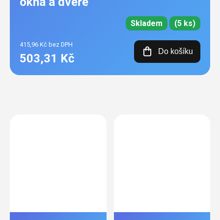
okna a dveře
Skladem
(5 ks)
415,96 Kč bez DPH
Do košíku
503,31 Kč