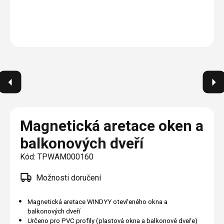
Plisé
Výměna střešních oken
Jak to funguje
Těsnění
Rolety
O nás
Opravy oken z lana / Horolezecky / Výškové
Barevné řešení
Doplňky a další
Markýzy
práce
Technická dokumentace
Realizace
Výprodej
Další
Garantované zaměření
Galerie našich realizací
AKCE
Blog
Kontakty
Magnetická aretace oken a
balkonových dveří
Výprodej
Kód:
TPWAM000160
Možnosti doručení
Magnetická aretace WINDYY otevřeného okna a
balkonových dveří
Určeno pro PVC profily (plastová okna a balkonové dveře)