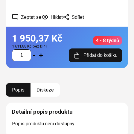
Zeptat se
Hlídat
Sdílet
1 950,37 Kč
4 - 8 týdnů
1 611,88 Kč bez DPH
Měrná
Přidat do košíku
cena:
Popis
Diskuze
Detailní popis produktu
Popis produktu není dostupný