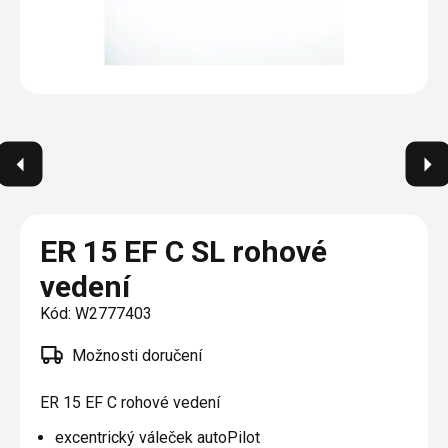
Plisé
Výměna střešních oken
Jak to funguje
Těsnění
Rolety
O nás
Opravy oken z lana / Horolezecky / Výškové
Barevné řešení
Doplňky a další
Markýzy
práce
Technická dokumentace
Realizace
Výprodej
Další
Garantované zaměření
Galerie našich realizací
AKCE
Blog
Kontakty
ER 15 EF C SL rohové
vedení
Výprodej
Kód:
W2777403
Možnosti doručení
ER 15 EF C rohové vedení
excentrický váleček autoPilot