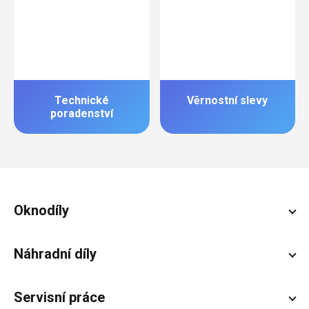
Technické
Věrnostní slevy
poradenství
Zápatí
Oknodíly
Náhradní díly
Servisní práce